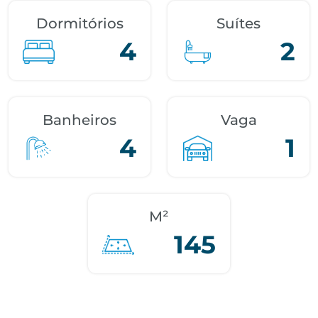
Dormitórios
Suítes
4
2
Banheiros
Vaga
4
1
M²
145