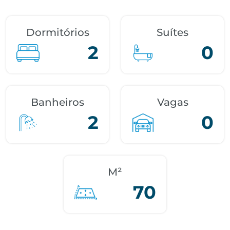
Dormitórios
Suítes
2
0
Banheiros
Vagas
2
0
M²
70