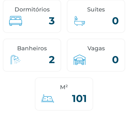
Dormitórios
Suítes
3
0
Banheiros
Vagas
2
0
M²
101