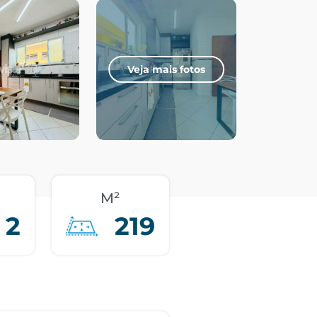
Veja mais fotos
M²
2
219