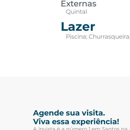
Externas
Quintal
Lazer
Piscina; Churrasqueir
Agende sua visita.
Viva essa experiência!
A Invista é a número 1 em Santos na