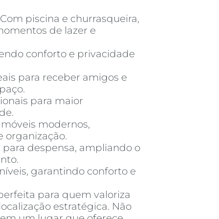
 Com piscina e churrasqueira,
momentos de lazer e
cendo conforto e privacidade
deais para receber amigos e
paço.
ionais para maior
de.
 móveis modernos,
e organização.
 para despensa, ampliando o
nto.
íveis, garantindo conforto e
perfeita para quem valoriza
localização estratégica. Não
r em um lugar que oferece