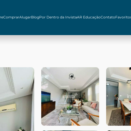
re
Comprar
Alugar
Blog
Por Dentro da Invista
AR Educação
Contato
Favorito