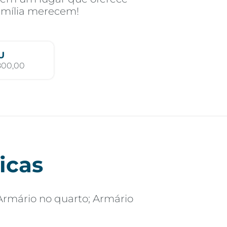
família merecem!
U
800,00
icas
Armário no quarto; Armário