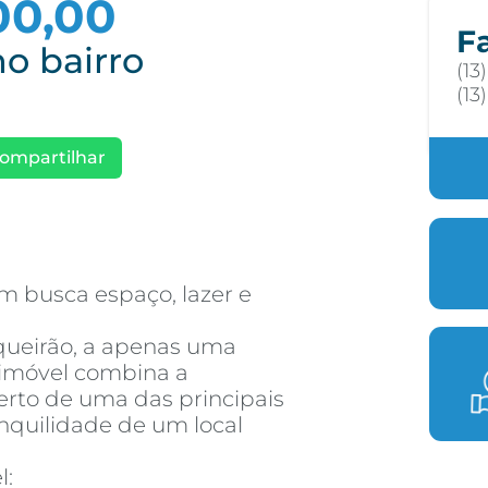
00,00
F
o bairro
(13
(13
ompartilhar
m busca espaço, lazer e
queirão, a apenas uma
 imóvel combina a
erto de uma das principais
anquilidade de um local
l: