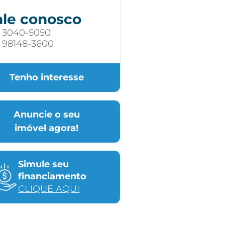
ale conosco
) 3040-5050
) 98148-3600
Tenho interesse
Anuncie o seu
imóvel agora!
Simule seu
financiamento
CLIQUE AQUI