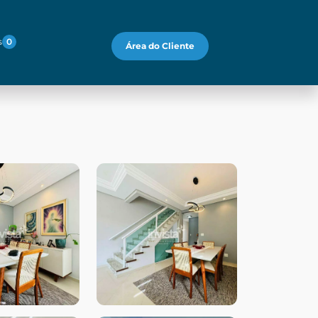
s
0
Área do Cliente