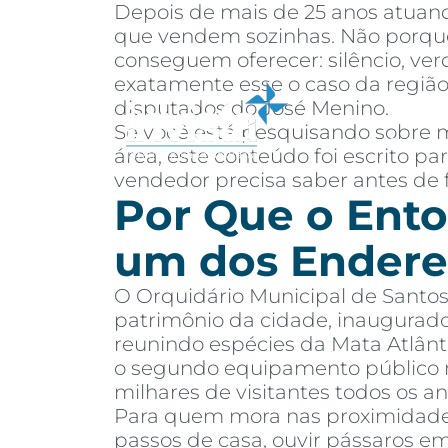
Depois de mais de 25 anos atuand
que vendem sozinhas. Não porque
conseguem oferecer: silêncio, ver
exatamente esse o caso da região
disputados do José Menino.
Se você está pesquisando sobre m
Sobre
Co
área, este conteúdo foi escrito 
vendedor precisa saber antes de 
Por Que o Ento
um dos Endere
O Orquidário Municipal de Santos
patrimônio da cidade, inaugurad
reunindo espécies da Mata Atlânti
o segundo equipamento público m
milhares de visitantes todos os an
Para quem mora nas proximidades,
passos de casa, ouvir pássaros e