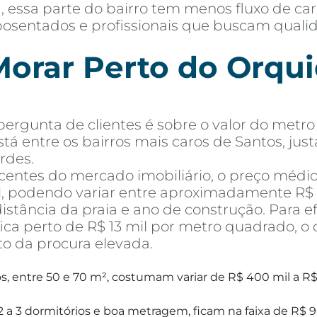
 essa parte do bairro tem menos fluxo de ca
, aposentados e profissionais que buscam qual
orar Perto do Orquid
rgunta de clientes é sobre o valor do metro 
stá entre os bairros mais caros de Santos, jus
rdes.
entes do mercado imobiliário, o preço médi
l, podendo variar entre aproximadamente R$ 1
tância da praia e ano de construção. Para e
ca perto de R$ 13 mil por metro quadrado, o 
to da procura elevada.
, entre 50 e 70 m², costumam variar de R$ 400 mil a R$
 a 3 dormitórios e boa metragem, ficam na faixa de R$ 9