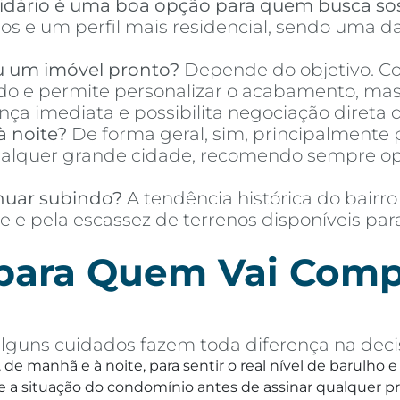
idário é uma boa opção para quem busca so
s e um perfil mais residencial, sendo uma da
u um imóvel pronto?
Depende do objetivo. Co
o e permite personalizar o acabamento, mas 
a imediata e possibilita negociação direta d
à noite?
De forma geral, sim, principalmente p
quer grande cidade, recomendo sempre optar
nuar subindo?
A tendência histórica do bairro
e e pela escassez de terrenos disponíveis pa
 para Quem Vai Comp
lguns cuidados fazem toda diferença na decis
, de manhã e à noite, para sentir o real nível de barulho
 a situação do condomínio antes de assinar qualquer p