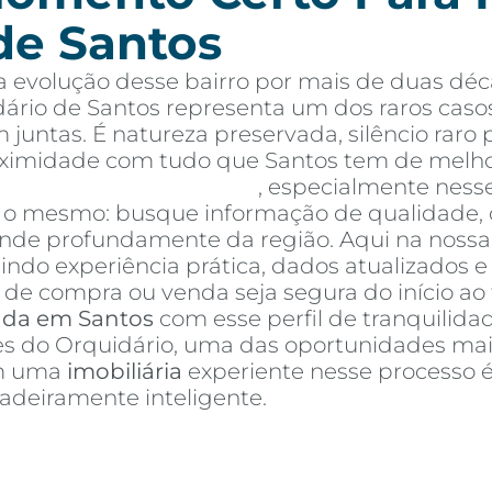
de Santos
 evolução desse bairro por mais de duas déc
ário de Santos representa um dos raros caso
 juntas. É natureza preservada, silêncio rar
oximidade com tudo que Santos tem de melho
tos à venda em Santos
, especialmente ness
é o mesmo: busque informação de qualidade, 
e profundamente da região. Aqui na nossa a
nindo experiência prática, dados atualizados 
de compra ou venda seja segura do início ao 
nda em Santos
com esse perfil de tranquilidad
res do Orquidário, uma das oportunidades mai
om uma
imobiliária
experiente nesse processo 
deiramente inteligente.