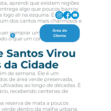
sta, aprendi que existem regiões
ntrega algo que poucos bairros
 logo ali na esquina. É
, um dos cantos mais charmosos e
Área do
 quer comprar um imóvel nessa
oritos
Cliente
0
 tudo o que um comprador ou
e Santos Virou
 da Cidade
fim de semana. Ele é um
dos de área verde preservada,
cultivadas ao longo de décadas. É
ário, recebendo centenas de
ma reserva de mata a poucos
ão verde dentro da malha urbana.