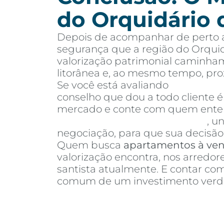
do Orquidário 
Depois de acompanhar de perto a
segurança que a região do Orquid
valorização patrimonial caminham
litorânea e, ao mesmo tempo, pr
Se você está avaliando
apartamen
conselho que dou a todo cliente 
mercado e conte com quem entend
Invista Inteligência Imobiliária
, u
negociação, para que sua decisão 
Quem busca
apartamentos à ve
valorização encontra, nos arredo
santista atualmente. E contar c
comum de um investimento verda