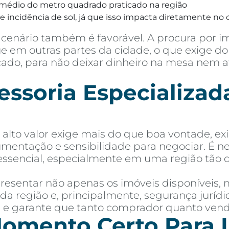
médio do metro quadrado praticado na região
 incidência de sol, já que isso impacta diretamente no c
cenário também é favorável. A procura por i
 em outras partes da cidade, o que exige do 
rcado, para não deixar dinheiro na mesa nem 
soria Especializada
lto valor exige mais do que boa vontade, ex
mentação e sensibilidade para negociar. É 
essencial, especialmente em uma região tão 
esentar não apenas os imóveis disponíveis,
 da região e, principalmente, segurança jurí
as e garante que tanto comprador quanto ven
omento Certo Para I