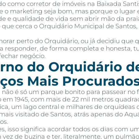
o como corretor de imóveis na Baixada Santi
 o marketing seja bom, mas porque o lugar e
de e qualidade de vida sem abrir mão da praia
 que cerca o Orquidário Municipal de Santos
orar perto do Orquidário, ou já decidiu que
mprar
Alugar
Blog
Por Dentro da Invista
AR Educação
Contato
Fav
para responder, de forma completa e honesta,
fechar negócio.
rno do Orquidário d
ços Mais Procurados
 não é só um parque bonito para passear no 
o em 1945, com mais de 22 mil metros quadra
ca, um lago central e milhares de orquídeas 
ais visitado de Santos, atrás apenas do Aqu
os.
 isso significa acordar todos os dias com u
m vez de buzina e ter, literalmente, um pulm