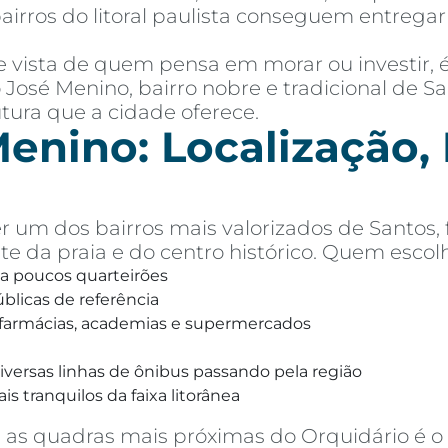
airros do litoral paulista conseguem entreg
de vista de quem pensa em morar ou investir,
o José Menino, bairro nobre e tradicional de S
utura que a cidade oferece.
enino: Localização, P
r um dos bairros mais valorizados de Santos,
te da praia e do centro histórico. Quem escolh
 a poucos quarteirões
úblicas de referência
, farmácias, academias e supermercados
versas linhas de ônibus passando pela região
s tranquilos da faixa litorânea
as quadras mais próximas do Orquidário é o s