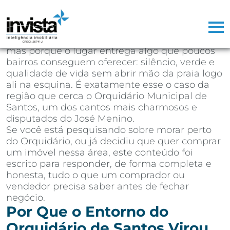
Depois de mais de 25 anos atuando como
corretor de imóveis na Baixada Santista,
aprendi que existem regiões que vendem
sozinhas. Não porque o marketing seja bom,
mas porque o lugar entrega algo que poucos
bairros conseguem oferecer: silêncio, verde e
qualidade de vida sem abrir mão da praia logo
ali na esquina. É exatamente esse o caso da
região que cerca o Orquidário Municipal de
Santos, um dos cantos mais charmosos e
disputados do José Menino.
Se você está pesquisando sobre morar perto
do Orquidário, ou já decidiu que quer comprar
um imóvel nessa área, este conteúdo foi
escrito para responder, de forma completa e
honesta, tudo o que um comprador ou
vendedor precisa saber antes de fechar
negócio.
Por Que o Entorno do
Orquidário de Santos Virou