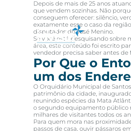
Depois de mais de 25 anos atuand
que vendem sozinhas. Não porque
conseguem oferecer: silêncio, ver
exatamente esse o caso da região
disputados do José Menino.
Se você está pesquisando sobre m
Sobre
Co
área, este conteúdo foi escrito 
vendedor precisa saber antes de 
Por Que o Ento
um dos Endere
O Orquidário Municipal de Santos
patrimônio da cidade, inaugurad
reunindo espécies da Mata Atlânti
o segundo equipamento público m
milhares de visitantes todos os an
Para quem mora nas proximidades,
passos de casa, ouvir pássaros e