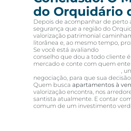
do Orquidário 
Depois de acompanhar de perto a
segurança que a região do Orquid
valorização patrimonial caminham
litorânea e, ao mesmo tempo, pr
Se você está avaliando
apartamen
conselho que dou a todo cliente 
mercado e conte com quem entend
Invista Inteligência Imobiliária
, u
negociação, para que sua decisão 
Quem busca
apartamentos à ve
valorização encontra, nos arredo
santista atualmente. E contar c
comum de um investimento verda