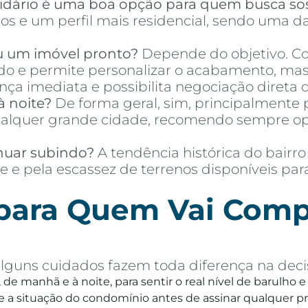
idário é uma boa opção para quem busca so
s e um perfil mais residencial, sendo uma da
u um imóvel pronto?
Depende do objetivo. Co
o e permite personalizar o acabamento, mas 
a imediata e possibilita negociação direta d
à noite?
De forma geral, sim, principalmente p
quer grande cidade, recomendo sempre optar
nuar subindo?
A tendência histórica do bairro
e e pela escassez de terrenos disponíveis pa
 para Quem Vai Comp
lguns cuidados fazem toda diferença na decis
, de manhã e à noite, para sentir o real nível de barulho
 a situação do condomínio antes de assinar qualquer p