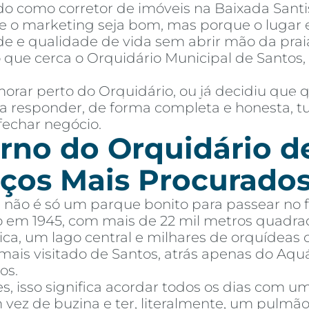
o como corretor de imóveis na Baixada Santi
 o marketing seja bom, mas porque o lugar e
de e qualidade de vida sem abrir mão da praia
 que cerca o Orquidário Municipal de Santos
orar perto do Orquidário, ou já decidiu que
mprar
Alugar
Blog
Por Dentro da Invista
AR Educação
Contato
Fav
para responder, de forma completa e honesta,
fechar negócio.
rno do Orquidário d
ços Mais Procurados
 não é só um parque bonito para passear no 
o em 1945, com mais de 22 mil metros quadra
ca, um lago central e milhares de orquídeas 
ais visitado de Santos, atrás apenas do Aqu
os.
 isso significa acordar todos os dias com u
m vez de buzina e ter, literalmente, um pulm