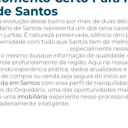
de Santos
 evolução desse bairro por mais de duas déc
ário de Santos representa um dos raros caso
 juntas. É natureza preservada, silêncio rar
oximidade com tudo que Santos tem de melho
tos à venda em Santos
, especialmente ness
é o mesmo: busque informação de qualidade, 
e profundamente da região. Aqui na nossa a
nindo experiência prática, dados atualizados 
de compra ou venda seja segura do início ao 
nda em Santos
com esse perfil de tranquilidad
res do Orquidário, uma das oportunidades mai
om uma
imobiliária
experiente nesse processo 
deiramente inteligente.