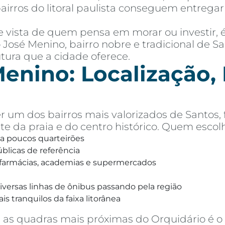
airros do litoral paulista conseguem entreg
de vista de quem pensa em morar ou investir,
o José Menino, bairro nobre e tradicional de S
utura que a cidade oferece.
enino: Localização, P
r um dos bairros mais valorizados de Santos,
te da praia e do centro histórico. Quem escolh
 a poucos quarteirões
úblicas de referência
, farmácias, academias e supermercados
versas linhas de ônibus passando pela região
s tranquilos da faixa litorânea
as quadras mais próximas do Orquidário é o s