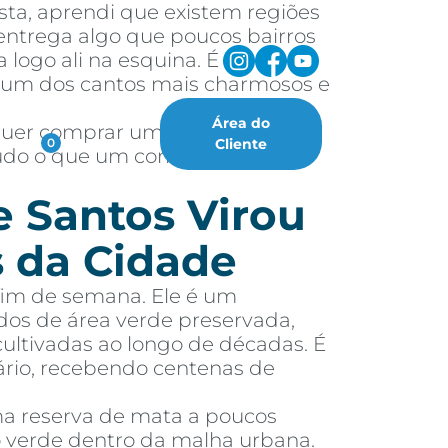
sta, aprendi que existem regiões
ntrega algo que poucos bairros
 logo ali na esquina. É
, um dos cantos mais charmosos e
Área do
 quer comprar um imóvel nessa
oritos
Cliente
0
 tudo o que um comprador ou
e Santos Virou
 da Cidade
fim de semana. Ele é um
dos de área verde preservada,
cultivadas ao longo de décadas. É
ário, recebendo centenas de
ma reserva de mata a poucos
ão verde dentro da malha urbana.