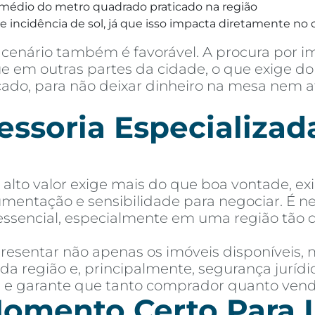
médio do metro quadrado praticado na região
 incidência de sol, já que isso impacta diretamente no c
cenário também é favorável. A procura por i
 em outras partes da cidade, o que exige do 
rcado, para não deixar dinheiro na mesa nem 
soria Especializada
lto valor exige mais do que boa vontade, ex
mentação e sensibilidade para negociar. É 
essencial, especialmente em uma região tão 
esentar não apenas os imóveis disponíveis,
 da região e, principalmente, segurança jurí
as e garante que tanto comprador quanto ven
omento Certo Para I