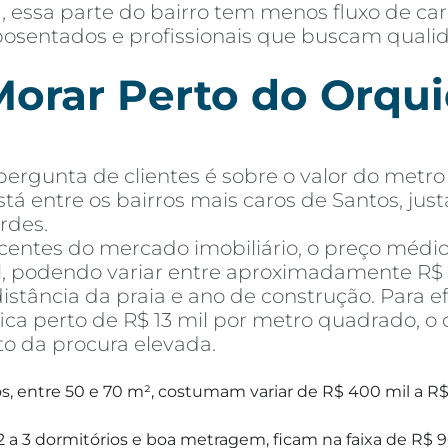
 essa parte do bairro tem menos fluxo de ca
, aposentados e profissionais que buscam qual
orar Perto do Orquid
rgunta de clientes é sobre o valor do metro 
stá entre os bairros mais caros de Santos, jus
rdes.
entes do mercado imobiliário, o preço médi
l, podendo variar entre aproximadamente R$ 1
tância da praia e ano de construção. Para e
ca perto de R$ 13 mil por metro quadrado, o 
to da procura elevada.
, entre 50 e 70 m², costumam variar de R$ 400 mil a R$
 a 3 dormitórios e boa metragem, ficam na faixa de R$ 9