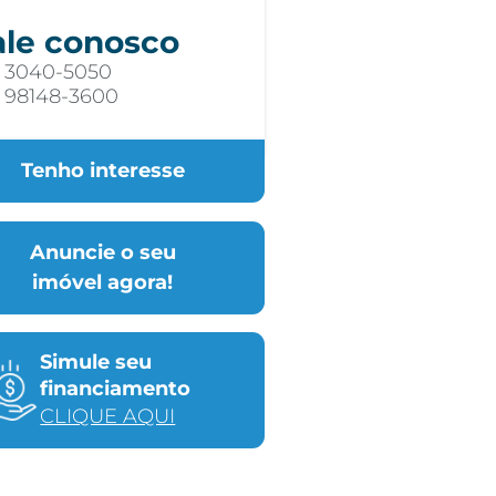
ale conosco
) 3040-5050
) 98148-3600
Tenho interesse
Anuncie o seu
imóvel agora!
Simule seu
financiamento
CLIQUE AQUI