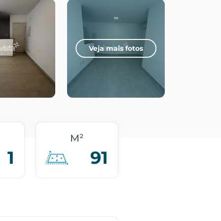
Veja mais fotos
M²
1
91