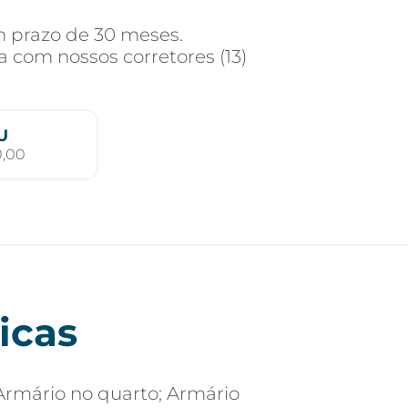
m prazo de 30 meses.
 com nossos corretores (13)
U
0,00
icas
Armário no quarto; Armário