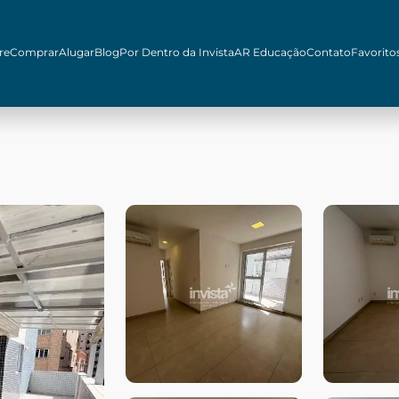
re
Comprar
Alugar
Blog
Por Dentro da Invista
AR Educação
Contato
Favorito