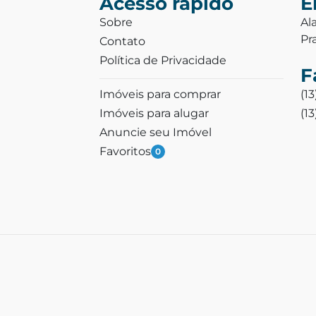
Acesso rápido
E
Sobre
Al
Pr
Contato
Política de Privacidade
F
Imóveis para comprar
(1
Imóveis para alugar
(1
Anuncie seu Imóvel
Favoritos
0