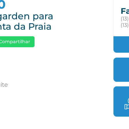
0
F
garden para
(13
ta da Praia
(13
Compartilhar
íte