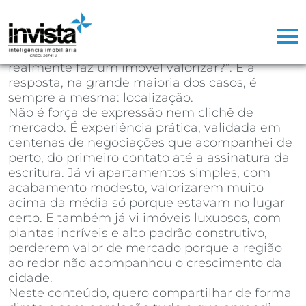
Depois de mais de 25 anos atuando como
corretor de imóveis, já perdi a conta de
quantas vezes ouvi a mesma pergunta na
primeira reunião com um cliente: “o que
realmente faz um imóvel valorizar?”. E a
resposta, na grande maioria dos casos, é
sempre a mesma: localização.
Não é força de expressão nem clichê de
mercado. É experiência prática, validada em
centenas de negociações que acompanhei de
perto, do primeiro contato até a assinatura da
escritura. Já vi apartamentos simples, com
acabamento modesto, valorizarem muito
acima da média só porque estavam no lugar
certo. E também já vi imóveis luxuosos, com
plantas incríveis e alto padrão construtivo,
perderem valor de mercado porque a região
ao redor não acompanhou o crescimento da
cidade.
Neste conteúdo, quero compartilhar de forma