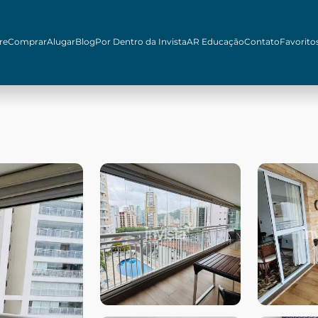
re
Comprar
Alugar
Blog
Por Dentro da Invista
AR Educação
Contato
Favorito