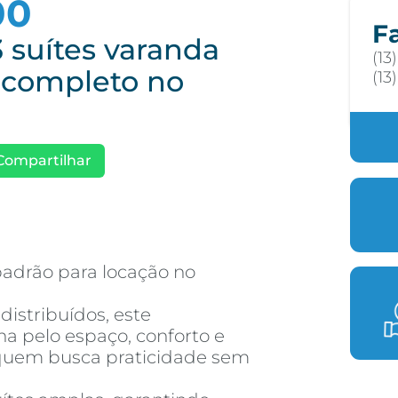
00
F
 suítes varanda
(13
 completo no
(13
Compartilhar
padrão para locação no
istribuídos, este
a pelo espaço, conforto e
a quem busca praticidade sem