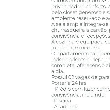
O imóvel conta com 3 su
privacidade e conforto. 
pelo closet generoso e 
ambiente reservado e a
A sala ampla integra-s
churrasqueira a carvão,
convivência e recepções
A cozinha é equipada c
funcional e moderna.
O apartamento também 
independente e depen
completa, oferecendo a
a dia.
Possui 02 vagas de ga
Portaria 24 hrs
– Prédio com lazer comp
convivência, incluindo:
• Piscina
• Academia