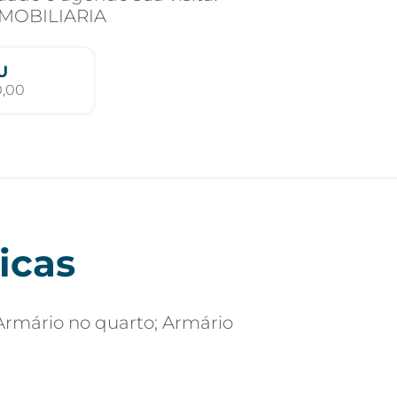
IMOBILIARIA
U
0,00
icas
Armário no quarto; Armário