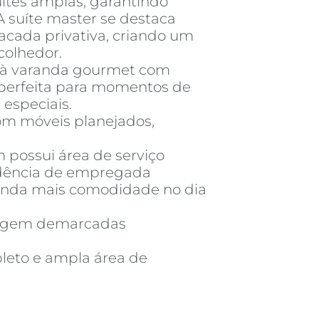
ítes amplas, garantindo
A suíte master se destaca
sacada privativa, criando um
colhedor.
e à varanda gourmet com
 perfeita para momentos de
 especiais.
om móveis planejados,
possui área de serviço
dência de empregada
inda mais comodidade no dia
ragem demarcadas
leto e ampla área de