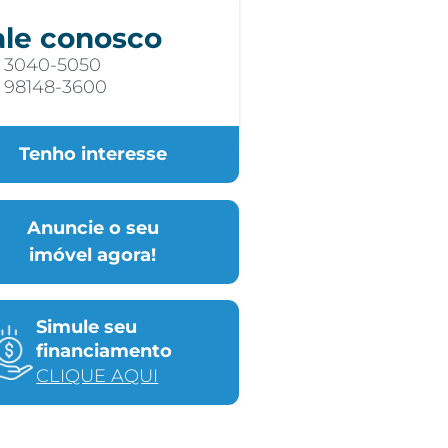
ale conosco
) 3040-5050
) 98148-3600
Tenho interesse
Anuncie o seu
imóvel agora!
Simule seu
financiamento
CLIQUE AQUI