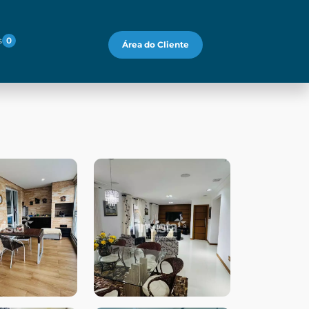
s
0
Área do Cliente