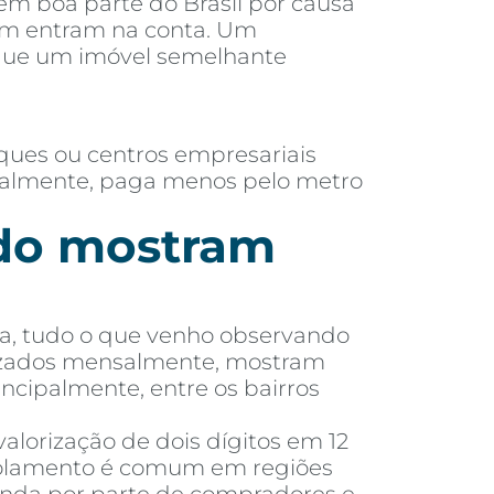
 em boa parte do Brasil por causa
ém entram na conta. Um
 que um imóvel semelhante
ques ou centros empresariais
eralmente, paga menos pelo metro
ado mostram
eta, tudo o que venho observando
alizados mensalmente, mostram
incipalmente, entre os bairros
alorização de dois dígitos em 12
scolamento é comum em regiões