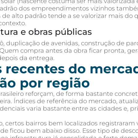
o solar (nascente costuma ser mais valorizada
padrão dos empreendimentos vizinhos tamb
de alto padrão tende a se valorizar mais do
contexto.
utura e obras públicas
ô, duplicação de avenidas, construção de par
 Quem compra antes da obra ficar pronta, g
pois da entrega.
s recentes do merc
ção por região
brasileiro reforçam, de forma bastante concr
reira. Índices de referência do mercado, atu
denciais varia bastante entre as cidades e, pr
 certos bairros bem localizados registraram v
de ficou bem abaixo disso. Esse tipo de de