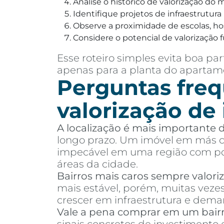
Analise o histórico de valorização do
Identifique projetos de infraestrutur
Observe a proximidade de escolas, hosp
Considere o potencial de valorização f
Esse roteiro simples evita boa 
apenas para a planta do apartame
Perguntas freq
valorização de
A localização é mais importante
longo prazo. Um imóvel em más co
impecável em uma região com pou
áreas da cidade.
Bairros mais caros sempre valor
mais estável, porém, muitas vez
crescer em infraestrutura e dema
Vale a pena comprar em um bair