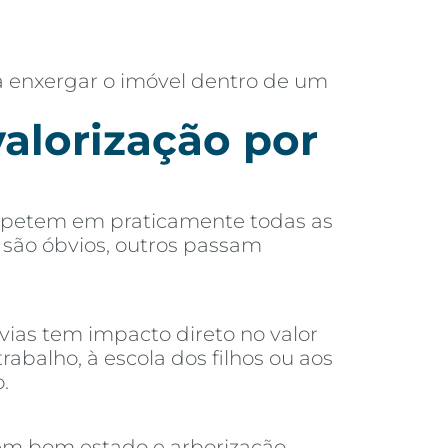
a enxergar o imóvel dentro de um
valorização por
 repetem em praticamente todas as
s são óbvios, outros passam
vias tem impacto direto no valor
alho, à escola dos filhos ou aos
.
 em bom estado e arborização