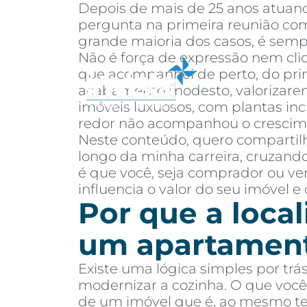
Depois de mais de 25 anos atuand
pergunta na primeira reunião com 
grande maioria dos casos, é semp
Não é força de expressão nem cli
que acompanhei de perto, do prime
acabamento modesto, valorizarem
Sobre
Co
imóveis luxuosos, com plantas inc
redor não acompanhou o crescim
Neste conteúdo, quero compartilh
longo da minha carreira, cruzando
é que você, seja comprador ou ven
influencia o valor do seu imóvel e
Por que a local
um apartamen
Existe uma lógica simples por trá
modernizar a cozinha. O que você 
de um imóvel que é, ao mesmo temp