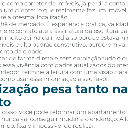
o como corretor de imóveis, já perdi a cont
um cliente: “o que realmente faz um imóvel va
re a mesma: localização.
chê de mercado. É experiência prática, valid
iro contato até a assinatura da escritura. J
 muito acima da média só porque estavam no
mprar
Alugar
Blog
Por Dentro da Invista
AR Educação
Contato
Fav
ríveis e alto padrão construtivo, perderem v
ento da cidade.
ar de forma direta e sem enrolação tudo o q
 essa vivência com dados atualizados do merca
dedor, termine a leitura com uma visão clara
 como usar essa informação a seu favor.
ização pesa tanto na
to
s disso: você pode reformar um apartamento, t
nunca vai conseguir mudar é o endereço. A loc
o, fixa e impossível de replicar.