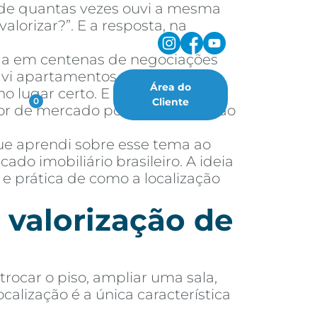
a de quantas vezes ouvi a mesma
lorizar?”. E a resposta, na
ada em centenas de negociações
á vi apartamentos simples, com
Área do
 lugar certo. E também já vi
oritos
Cliente
0
alor de mercado porque a região ao
ue aprendi sobre esse tema ao
do imobiliário brasileiro. A ideia
 e prática de como a localização
 valorização de
rocar o piso, ampliar uma sala,
alização é a única característica