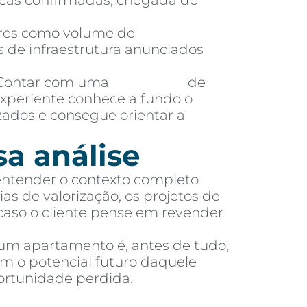
licas confirmadas, chegada de
es como volume de
 de infraestrutura anunciados
ontar com uma
imobiliária
de
experiente conhece a fundo o
zados e consegue orientar a
sa análise
 entender o contexto completo
as de valorização, os projetos de
 caso o cliente pense em revender
 um apartamento é, antes de tudo,
m o potencial futuro daquele
ortunidade perdida.