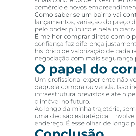
sinais concretos de investimento
comércio e novos empreendimen
Como saber se um bairro vai cont
lançamentos, variação do preço d
pelo poder público e pela iniciativ
É melhor comprar direto com o pr
confiança faz diferença justamen
histórico de valorização de cada 
negociação com mais segurança p
O papel do cor
Um profissional experiente não v
daquela compra ou venda. Isso incl
infraestrutura previstos e até o 
o imóvel no futuro.
Ao longo da minha trajetória, se
uma decisão estratégica. Envolv
endereço. É esse olhar de longo
Conclusão