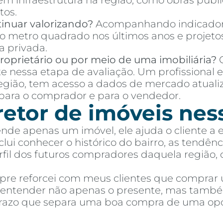
 em infraestrutura na região, como obras púb
tos.
inuar valorizando?
Acompanhando indicador
o metro quadrado nos últimos anos e projetos
a privada.
oprietário ou por meio de uma imobiliária?
C
te nessa etapa de avaliação. Um profissional 
região, tem acesso a dados de mercado atuali
ara o comprador e para o vendedor.
retor de imóveis nes
ende apenas um imóvel, ele ajuda o cliente a
ui conhecer o histórico do bairro, as tendênci
perfil dos futuros compradores daquela região,
mpre reforcei com meus clientes que comprar
e entender não apenas o presente, mas també
 prazo que separa uma boa compra de uma op