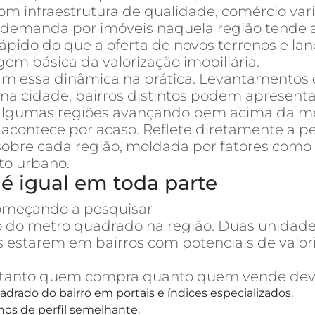
m infraestrutura de qualidade, comércio varia
a demanda por imóveis naquela região tende a
pido do que a oferta de novos terrenos e la
em básica da valorização imobiliária.
am essa dinâmica na prática. Levantamentos
cidade, bairros distintos podem apresentar
, algumas regiões avançando bem acima da mé
acontece por acaso. Reflete diretamente a p
obre cada região, moldada por fatores como 
to urbano.
é igual em toda parte
omeçando a pesquisar
apartamentos à vend
ço do metro quadrado na região. Duas unid
 estarem em bairros com potenciais de val
o, tanto quem compra quanto quem vende dev
drado do bairro em portais e índices especializados.
hos de perfil semelhante.