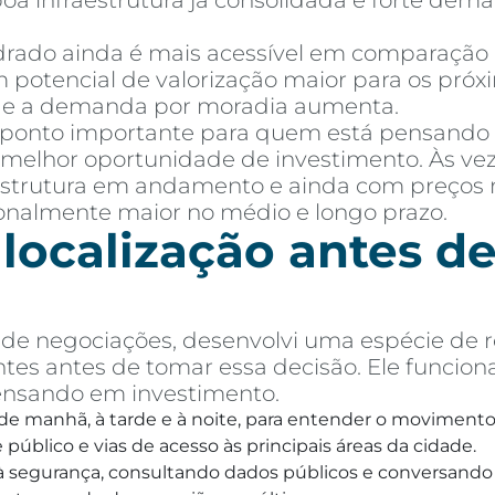
 boa infraestrutura já consolidada e forte de
ado ainda é mais acessível em comparação a 
 potencial de valorização maior para os próx
e e a demanda por moradia aumenta.
 ponto importante para quem está pensando
melhor oportunidade de investimento. Às vez
aestrutura em andamento e ainda com preços 
ionalmente maior no médio e longo prazo.
 localização antes 
e negociações, desenvolvi uma espécie de r
tes antes de tomar essa decisão. Ele funcion
ensando em investimento.
, de manhã, à tarde e à noite, para entender o movimento 
público e vias de acesso às principais áreas da cidade.
o à segurança, consultando dados públicos e conversando