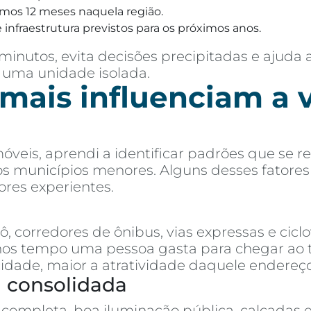
imos 12 meses naquela região.
 infraestrutura previstos para os próximos anos.
inutos, evita decisões precipitadas e ajuda 
 uma unidade isolada.
 mais influenciam a 
óveis, aprendi a identificar padrões que se
 aos municípios menores. Alguns desses fatore
res experientes.
 corredores de ônibus, vias expressas e ciclo
 tempo uma pessoa gasta para chegar ao trab
cidade, maior a atratividade daquele endereço
a consolidada
completa, boa iluminação pública, calçadas