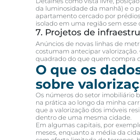
Detalhes como vista livre, posiçã
da luminosidade da manhã) e o 
apartamento cercado por prédios 
isolado em uma região sem esse 
7. Projetos de infraestr
Anúncios de novas linhas de metr
costumam antecipar valorização.
quadrado do que quem compra de
O que os dado
sobre valoriza
Os números do setor imobiliário 
na prática ao longo da minha car
que a valorização dos imóveis resi
dentro de uma mesma cidade.
Em algumas capitais, por exemplo,
meses, enquanto a média da cida