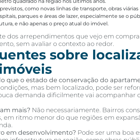
 metro quadrado na região nos últimos anos.
a previstos, como novas linhas de transporte, obras viár
itais, parques e áreas de lazer, especialmente se o públi
utura, e não apenas o preço atual do imóvel.
parte dos arrependimentos que vejo em compr
nto, sem avaliar o contexto ao redor.
uentes sobre localiz
 imóveis
 do que o estado de conservação do apartam
ndições, mas bem localizado, pode ser refor
ca demanda dificilmente vai acompanhar o 
izam mais?
Não necessariamente. Bairros cons
es, em ritmo menor do que regiões em expans
nda.
ro em desenvolvimento?
Pode ser uma boa es