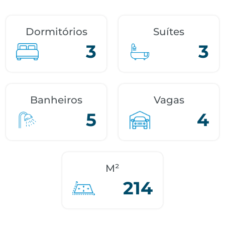
Dormitórios
Suítes
3
3
Banheiros
Vagas
5
4
M²
214