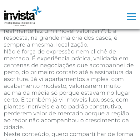
Depois de mais de 25 anos atuando como
corretor de imóveis, já perdi a conta de
quantas vezes ouvi a mesma pergunta na
primeira reunião com um cliente: “o que
realmente faz um imóvel valorizar?”. E a
resposta, na grande maioria dos casos, é
sempre a mesma: localização.
Não é força de expressão nem clichê de
mercado. É experiência prática, validada em
centenas de negociações que acompanhei de
perto, do primeiro contato até a assinatura da
escritura. Já vi apartamentos simples, com
acabamento modesto, valorizarem muito
acima da média só porque estavam no lugar
certo. E também já vi imóveis luxuosos, com
plantas incríveis e alto padrão construtivo,
perderem valor de mercado porque a região
ao redor não acompanhou o crescimento da
cidade.
Neste conteúdo, quero compartilhar de forma