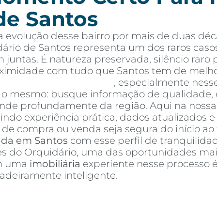
de Santos
 evolução desse bairro por mais de duas déc
ário de Santos representa um dos raros caso
 juntas. É natureza preservada, silêncio rar
oximidade com tudo que Santos tem de melho
tos à venda em Santos
, especialmente ness
é o mesmo: busque informação de qualidade, 
e profundamente da região. Aqui na nossa a
nindo experiência prática, dados atualizados 
de compra ou venda seja segura do início ao 
nda em Santos
com esse perfil de tranquilidad
res do Orquidário, uma das oportunidades mai
om uma
imobiliária
experiente nesse processo 
deiramente inteligente.