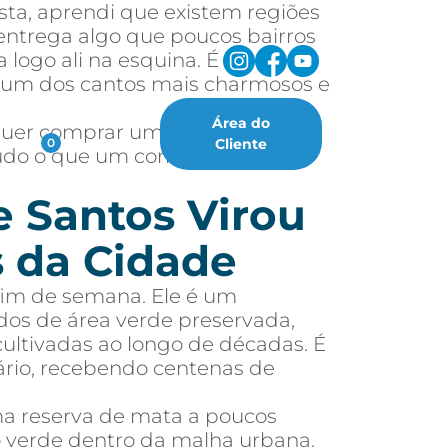
sta, aprendi que existem regiões
ntrega algo que poucos bairros
 logo ali na esquina. É
, um dos cantos mais charmosos e
Área do
 quer comprar um imóvel nessa
oritos
Cliente
0
 tudo o que um comprador ou
e Santos Virou
 da Cidade
fim de semana. Ele é um
dos de área verde preservada,
cultivadas ao longo de décadas. É
ário, recebendo centenas de
ma reserva de mata a poucos
ão verde dentro da malha urbana.