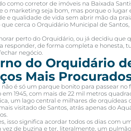
o como corretor de imóveis na Baixada Santi
 o marketing seja bom, mas porque o lugar e
de e qualidade de vida sem abrir mão da praia
 que cerca o Orquidário Municipal de Santos
orar perto do Orquidário, ou já decidiu que
mprar
Alugar
Blog
Por Dentro da Invista
AR Educação
Contato
Fav
para responder, de forma completa e honesta,
fechar negócio.
rno do Orquidário d
ços Mais Procurados
 não é só um parque bonito para passear no 
o em 1945, com mais de 22 mil metros quadra
ca, um lago central e milhares de orquídeas 
ais visitado de Santos, atrás apenas do Aqu
os.
 isso significa acordar todos os dias com u
m vez de buzina e ter, literalmente, um pulm