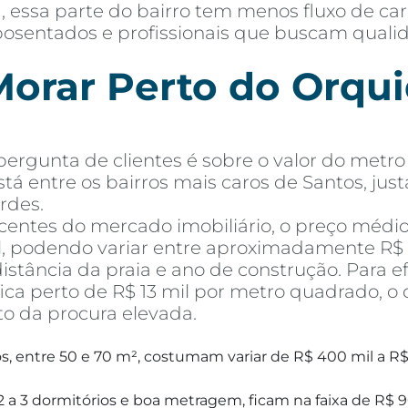
 essa parte do bairro tem menos fluxo de ca
, aposentados e profissionais que buscam qual
orar Perto do Orquid
rgunta de clientes é sobre o valor do metro 
stá entre os bairros mais caros de Santos, jus
rdes.
entes do mercado imobiliário, o preço médi
l, podendo variar entre aproximadamente R$ 1
tância da praia e ano de construção. Para e
ca perto de R$ 13 mil por metro quadrado, o 
to da procura elevada.
, entre 50 e 70 m², costumam variar de R$ 400 mil a R$
 a 3 dormitórios e boa metragem, ficam na faixa de R$ 9