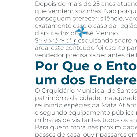
Depois de mais de 25 anos atuand
que vendem sozinhas. Não porque
conseguem oferecer: silêncio, ver
exatamente esse o caso da região
disputados do José Menino.
Se você está pesquisando sobre m
Sobre
Co
área, este conteúdo foi escrito 
vendedor precisa saber antes de 
Por Que o Ento
um dos Endere
O Orquidário Municipal de Santos
patrimônio da cidade, inaugurad
reunindo espécies da Mata Atlânti
o segundo equipamento público m
milhares de visitantes todos os an
Para quem mora nas proximidades,
passos de casa, ouvir pássaros e