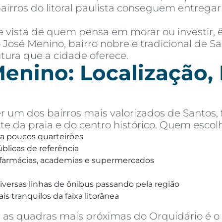
airros do litoral paulista conseguem entreg
de vista de quem pensa em morar ou investir,
o José Menino, bairro nobre e tradicional de S
utura que a cidade oferece.
enino: Localização, P
r um dos bairros mais valorizados de Santos,
te da praia e do centro histórico. Quem escolh
 a poucos quarteirões
úblicas de referência
, farmácias, academias e supermercados
versas linhas de ônibus passando pela região
s tranquilos da faixa litorânea
as quadras mais próximas do Orquidário é o s