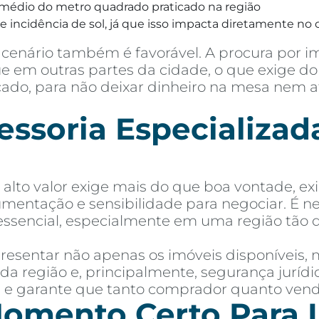
médio do metro quadrado praticado na região
 incidência de sol, já que isso impacta diretamente no c
cenário também é favorável. A procura por i
 em outras partes da cidade, o que exige do 
rcado, para não deixar dinheiro na mesa nem 
soria Especializada
lto valor exige mais do que boa vontade, ex
mentação e sensibilidade para negociar. É 
essencial, especialmente em uma região tão 
esentar não apenas os imóveis disponíveis,
 da região e, principalmente, segurança jurí
as e garante que tanto comprador quanto ven
omento Certo Para I