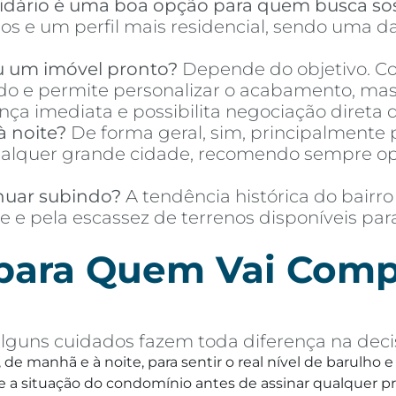
idário é uma boa opção para quem busca so
s e um perfil mais residencial, sendo uma da
u um imóvel pronto?
Depende do objetivo. Co
o e permite personalizar o acabamento, mas 
a imediata e possibilita negociação direta d
à noite?
De forma geral, sim, principalmente p
quer grande cidade, recomendo sempre optar
nuar subindo?
A tendência histórica do bairro
e e pela escassez de terrenos disponíveis pa
 para Quem Vai Comp
lguns cuidados fazem toda diferença na decis
, de manhã e à noite, para sentir o real nível de barulho
 a situação do condomínio antes de assinar qualquer p