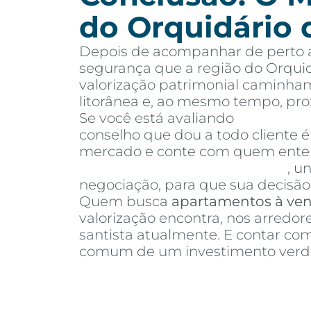
do Orquidário 
Depois de acompanhar de perto a
segurança que a região do Orquid
valorização patrimonial caminham
litorânea e, ao mesmo tempo, pr
Se você está avaliando
apartamen
conselho que dou a todo cliente 
mercado e conte com quem entend
Invista Inteligência Imobiliária
, u
negociação, para que sua decisão 
Quem busca
apartamentos à ve
valorização encontra, nos arredo
santista atualmente. E contar c
comum de um investimento verda