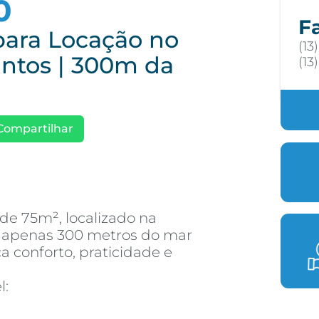
0
F
ara Locação no
(13
antos | 300m da
(13
Compartilhar
de 75m², localizado na
 apenas 300 metros do mar
 conforto, praticidade e
l: