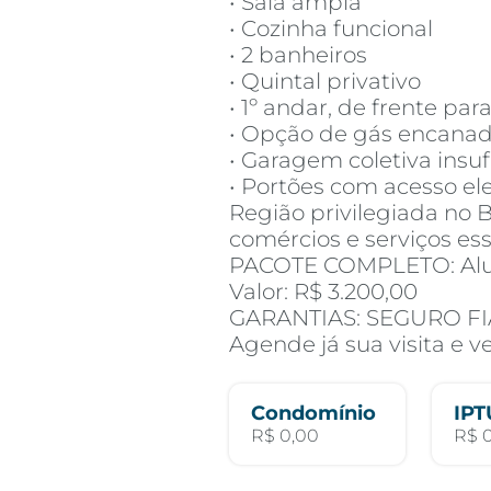
• Sala ampla
• Cozinha funcional
• 2 banheiros
• Quintal privativo
• 1º andar, de frente par
• Opção de gás encana
• Garagem coletiva insuf
• Portões com acesso el
Região privilegiada no B
comércios e serviços ess
PACOTE COMPLETO: Alug
Valor: R$ 3.200,00
GARANTIAS: SEGURO FI
Agende já sua visita e v
Condomínio
IPT
R$ 0,00
R$ 