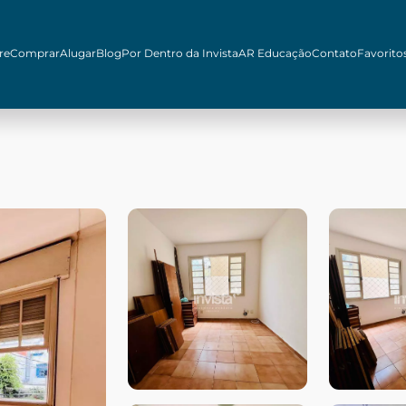
re
Comprar
Alugar
Blog
Por Dentro da Invista
AR Educação
Contato
Favorito