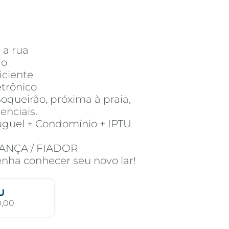
a a rua
do
iciente
etrônico
oqueirão, próxima à praia,
enciais.
uel + Condomínio + IPTU
ANÇA / FIADOR
enha conhecer seu novo lar!
U
0,00