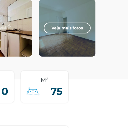
Veja mais fotos
M²
0
75