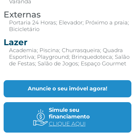
Varanda
Externas
Portaria 24 Horas; Elevador; Próximo a praia;
Bicicletário
Lazer
Academia; Piscina; Churrasqueira; Quadra
Esportiva; Playground; Brinquedoteca; Salão
de Festas; Salão de Jogos; Espaço Gourmet
Anuncie o seu imóvel agora!
Simule seu
financiamento
CLIQUE AQUI