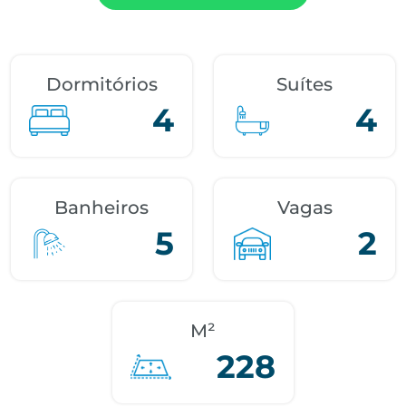
Dormitórios
Suítes
4
4
Banheiros
Vagas
5
2
M²
228