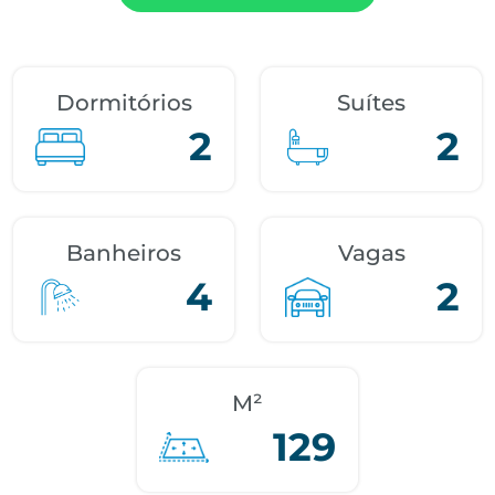
Dormitórios
Suítes
2
2
Banheiros
Vagas
4
2
M²
129