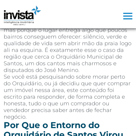
Depois de mais de 25 anos atuando como
corretor de imóveis na Baixada Santista,
aprendi que existem regiões que vendem
sozinhas. Não porque o marketing seja bom,
mas porque o lugar entrega algo que poucos
bairros conseguem oferecer: silêncio, verde e
qualidade de vida sem abrir mão da praia logo
ali na esquina. É exatamente esse o caso da
região que cerca o Orquidário Municipal de
Santos, um dos cantos mais charmosos e
disputados do José Menino.
Se você está pesquisando sobre morar perto
do Orquidário, ou já decidiu que quer comprar
um imóvel nessa área, este conteúdo foi
escrito para responder, de forma completa e
honesta, tudo o que um comprador ou
vendedor precisa saber antes de fechar
negócio.
Por Que o Entorno do
Orquidário de Santos Virou