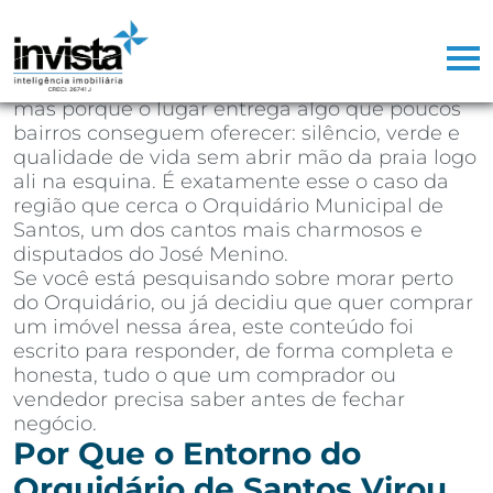
Depois de mais de 25 anos atuando como
corretor de imóveis na Baixada Santista,
aprendi que existem regiões que vendem
sozinhas. Não porque o marketing seja bom,
mas porque o lugar entrega algo que poucos
bairros conseguem oferecer: silêncio, verde e
qualidade de vida sem abrir mão da praia logo
ali na esquina. É exatamente esse o caso da
região que cerca o Orquidário Municipal de
Santos, um dos cantos mais charmosos e
disputados do José Menino.
Se você está pesquisando sobre morar perto
do Orquidário, ou já decidiu que quer comprar
um imóvel nessa área, este conteúdo foi
escrito para responder, de forma completa e
honesta, tudo o que um comprador ou
vendedor precisa saber antes de fechar
negócio.
Por Que o Entorno do
Orquidário de Santos Virou