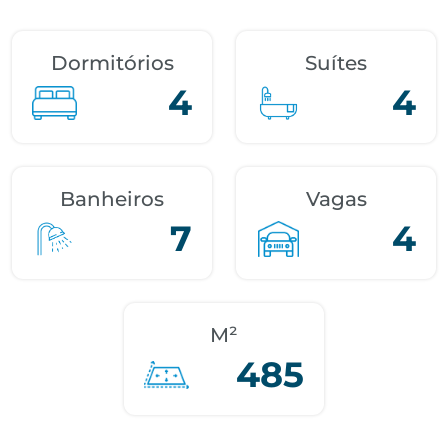
Dormitórios
Suítes
4
4
Banheiros
Vagas
7
4
M²
485