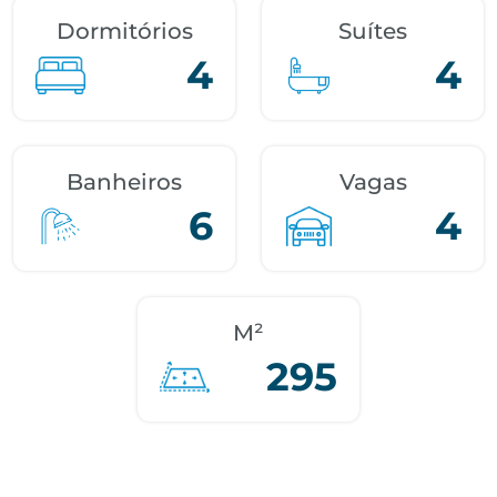
Dormitórios
Suítes
4
4
Banheiros
Vagas
6
4
M²
295