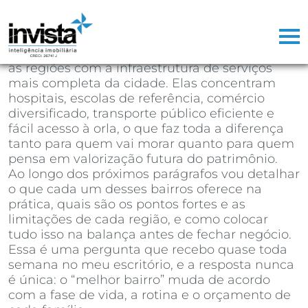
Se você está decidindo em qual bairro de
Santos comprar seu próximo imóvel, a
resposta direta é:
Gonzaga, Boqueirão,
Embaré, Aparecida e Ponta da Praia
são hoje
as regiões com a infraestrutura de serviços
mais completa da cidade. Elas concentram
hospitais, escolas de referência, comércio
diversificado, transporte público eficiente e
fácil acesso à orla, o que faz toda a diferença
tanto para quem vai morar quanto para quem
pensa em valorização futura do patrimônio.
Ao longo dos próximos parágrafos vou detalhar
o que cada um desses bairros oferece na
prática, quais são os pontos fortes e as
limitações de cada região, e como colocar
tudo isso na balança antes de fechar negócio.
Essa é uma pergunta que recebo quase toda
semana no meu escritório, e a resposta nunca
é única: o “melhor bairro” muda de acordo
com a fase de vida, a rotina e o orçamento de