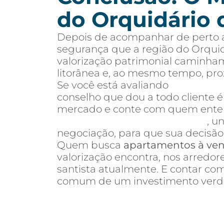
do Orquidário 
Depois de acompanhar de perto a
segurança que a região do Orquid
valorização patrimonial caminham
litorânea e, ao mesmo tempo, pr
Se você está avaliando
apartamen
conselho que dou a todo cliente 
mercado e conte com quem entend
Invista Inteligência Imobiliária
, u
negociação, para que sua decisão 
Quem busca
apartamentos à ve
valorização encontra, nos arredo
santista atualmente. E contar c
comum de um investimento verda