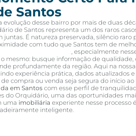
de Santos
 evolução desse bairro por mais de duas déc
ário de Santos representa um dos raros caso
 juntas. É natureza preservada, silêncio rar
oximidade com tudo que Santos tem de melho
tos à venda em Santos
, especialmente ness
é o mesmo: busque informação de qualidade, 
e profundamente da região. Aqui na nossa a
nindo experiência prática, dados atualizados 
de compra ou venda seja segura do início ao 
nda em Santos
com esse perfil de tranquilidad
res do Orquidário, uma das oportunidades mai
om uma
imobiliária
experiente nesse processo 
deiramente inteligente.