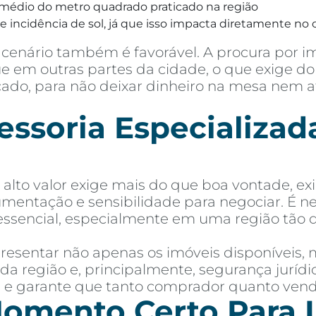
médio do metro quadrado praticado na região
 incidência de sol, já que isso impacta diretamente no c
cenário também é favorável. A procura por i
 em outras partes da cidade, o que exige do 
rcado, para não deixar dinheiro na mesa nem 
soria Especializada
lto valor exige mais do que boa vontade, ex
mentação e sensibilidade para negociar. É 
essencial, especialmente em uma região tão 
esentar não apenas os imóveis disponíveis,
 da região e, principalmente, segurança jurí
as e garante que tanto comprador quanto ven
omento Certo Para I