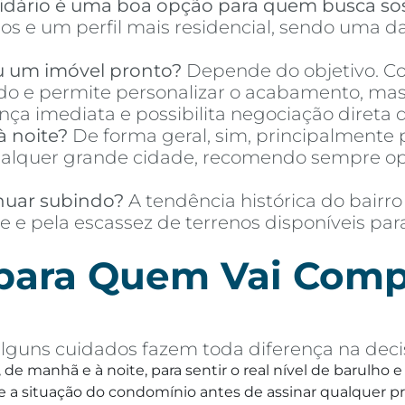
idário é uma boa opção para quem busca so
s e um perfil mais residencial, sendo uma da
u um imóvel pronto?
Depende do objetivo. Co
o e permite personalizar o acabamento, mas 
a imediata e possibilita negociação direta d
à noite?
De forma geral, sim, principalmente p
quer grande cidade, recomendo sempre optar
nuar subindo?
A tendência histórica do bairro
e e pela escassez de terrenos disponíveis pa
 para Quem Vai Comp
lguns cuidados fazem toda diferença na decis
, de manhã e à noite, para sentir o real nível de barulho
 a situação do condomínio antes de assinar qualquer p