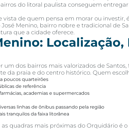
airros do litoral paulista conseguem entreg
de vista de quem pensa em morar ou investir,
o José Menino, bairro nobre e tradicional de S
utura que a cidade oferece.
enino: Localização, P
r um dos bairros mais valorizados de Santos,
te da praia e do centro histórico. Quem escolh
 a poucos quarteirões
úblicas de referência
, farmácias, academias e supermercados
versas linhas de ônibus passando pela região
s tranquilos da faixa litorânea
as quadras mais próximas do Orquidário é o s