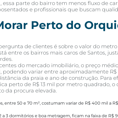
 essa parte do bairro tem menos fluxo de ca
, aposentados e profissionais que buscam qual
orar Perto do Orquid
rgunta de clientes é sobre o valor do metro 
stá entre os bairros mais caros de Santos, jus
rdes.
entes do mercado imobiliário, o preço médi
l, podendo variar entre aproximadamente R$ 1
tância da praia e ano de construção. Para e
ca perto de R$ 13 mil por metro quadrado, o 
to da procura elevada.
, entre 50 e 70 m², costumam variar de R$ 400 mil a R$
 a 3 dormitórios e boa metragem, ficam na faixa de R$ 9