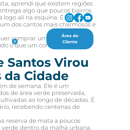
sta, aprendi que existem regiões
ntrega algo que poucos bairros
 logo ali na esquina. É
, um dos cantos mais charmosos e
Área do
 quer comprar um imóvel nessa
oritos
Cliente
0
 tudo o que um comprador ou
e Santos Virou
 da Cidade
fim de semana. Ele é um
dos de área verde preservada,
cultivadas ao longo de décadas. É
ário, recebendo centenas de
ma reserva de mata a poucos
ão verde dentro da malha urbana.