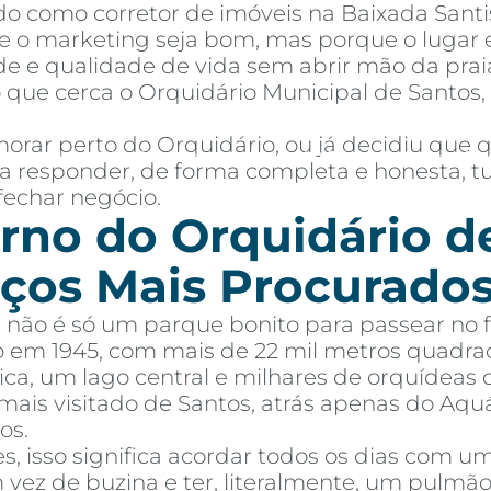
o como corretor de imóveis na Baixada Santi
 o marketing seja bom, mas porque o lugar e
de e qualidade de vida sem abrir mão da praia
 que cerca o Orquidário Municipal de Santos
orar perto do Orquidário, ou já decidiu que
mprar
Alugar
Blog
Por Dentro da Invista
AR Educação
Contato
Fav
para responder, de forma completa e honesta,
fechar negócio.
rno do Orquidário d
ços Mais Procurados
 não é só um parque bonito para passear no 
o em 1945, com mais de 22 mil metros quadra
ca, um lago central e milhares de orquídeas 
ais visitado de Santos, atrás apenas do Aqu
os.
 isso significa acordar todos os dias com u
m vez de buzina e ter, literalmente, um pulm