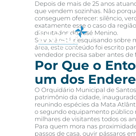
Depois de mais de 25 anos atuand
que vendem sozinhas. Não porque
conseguem oferecer: silêncio, ver
exatamente esse o caso da região
disputados do José Menino.
Se você está pesquisando sobre m
Sobre
Co
área, este conteúdo foi escrito 
vendedor precisa saber antes de 
Por Que o Ento
um dos Endere
O Orquidário Municipal de Santos
patrimônio da cidade, inaugurad
reunindo espécies da Mata Atlânti
o segundo equipamento público m
milhares de visitantes todos os an
Para quem mora nas proximidades,
passos de casa, ouvir pássaros e