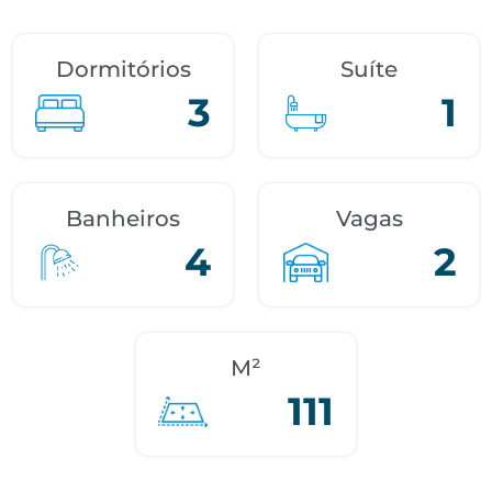
Dormitórios
Suíte
3
1
Banheiros
Vagas
4
2
M²
111