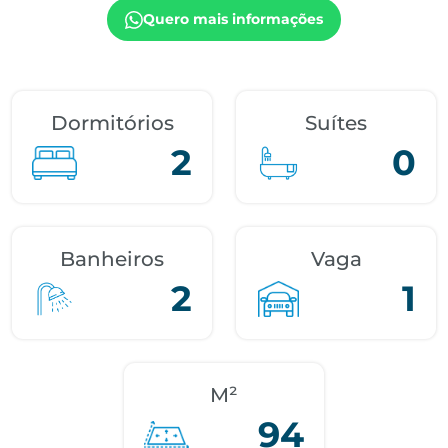
Quero mais informações
Dormitórios
Suítes
2
0
Banheiros
Vaga
2
1
M²
94