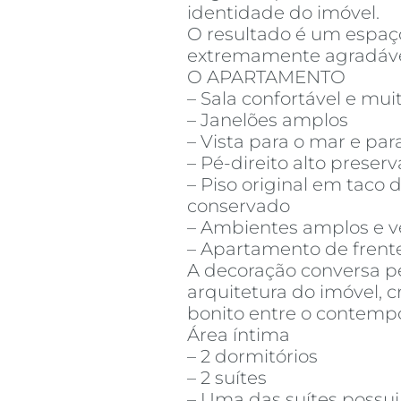
identidade do imóvel.
O resultado é um espaço
extremamente agradável
O APARTAMENTO
– Sala confortável e mui
– Janelões amplos
– Vista para o mar e pa
– Pé-direito alto preser
– Piso original em taco
conservado
– Ambientes amplos e v
– Apartamento de frent
A decoração conversa p
arquitetura do imóvel, 
bonito entre o contempo
Área íntima
– 2 dormitórios
– 2 suítes
– Uma das suítes possu