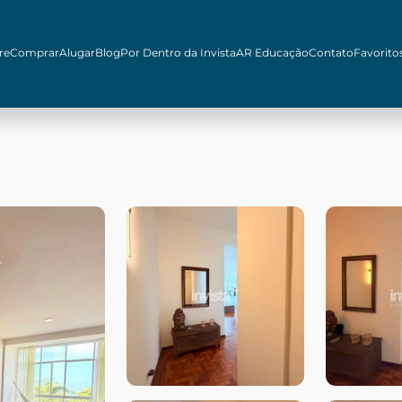
re
Comprar
Alugar
Blog
Por Dentro da Invista
AR Educação
Contato
Favorito