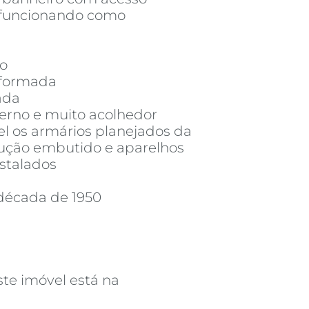
 funcionando como
ço
eformada
ada
derno e muito acolhedor
 os armários planejados da
dução embutido e aparelhos
nstalados
a década de 1950
ste imóvel está na