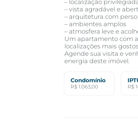
– localização privilegiad
– vista agradável e aber
– arquitetura com pers
– ambientes amplos
– atmosfera leve e acol
Um apartamento com a
localizações mais gosto
Agende sua visita e ven
energia deste imóvel.
Condomínio
IPT
R$ 1.063,00
R$ 1