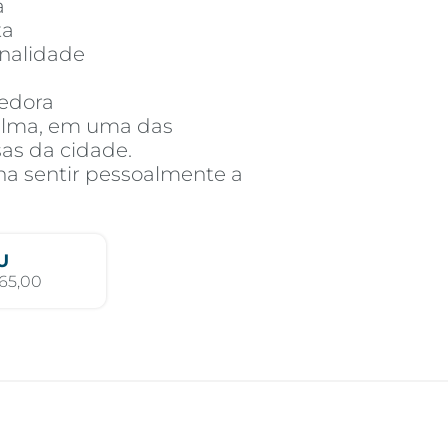
a
ta
onalidade
hedora
lma, em uma das
sas da cidade.
ha sentir pessoalmente a
U
65,00