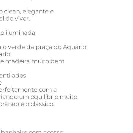
 clean, elegante e
 de viver.
to iluminada
ra o verde da praça do Aquário
vado
 de madeira muito bem
entilados
e
erfeitamente com a
criando um equilíbrio muito
râneo e o clássico.
i banheiro com acesso