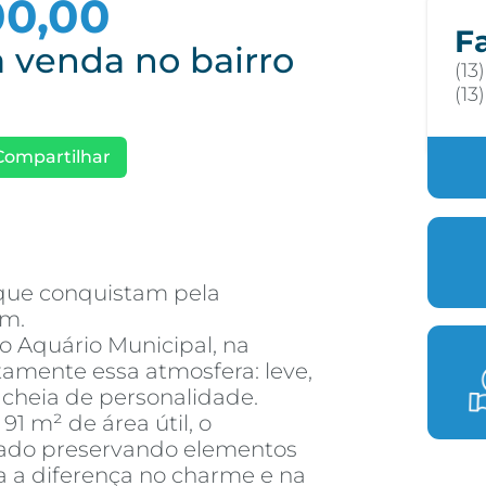
00,00
F
 venda no bairro
(13
(13
Compartilhar
que conquistam pela
em.
ao Aquário Municipal, na
tamente essa atmosfera: leve,
 cheia de personalidade.
 m² de área útil, o
mado preservando elementos
a a diferença no charme e na