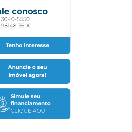
ale conosco
) 3040-5050
) 98148-3600
Tenho interesse
Anuncie o seu
imóvel agora!
Simule seu
financiamento
CLIQUE AQUI