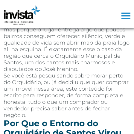
Depois de mais de 25 anos atuando como
corretor de imóveis na Baixada Santista,
aprendi que existem regiões que vendem
sozinhas. Não porque o marketing seja bom,
mas porque o lugar entrega algo que poucos
bairros conseguem oferecer: silêncio, verde e
qualidade de vida sem abrir mão da praia logo
ali na esquina. É exatamente esse o caso da
região que cerca o Orquidário Municipal de
Santos, um dos cantos mais charmosos e
disputados do José Menino.
Se você está pesquisando sobre morar perto
do Orquidário, ou já decidiu que quer comprar
um imóvel nessa área, este conteúdo foi
escrito para responder, de forma completa e
honesta, tudo o que um comprador ou
vendedor precisa saber antes de fechar
negócio.
Por Que o Entorno do
Orquidário de Santos Virou