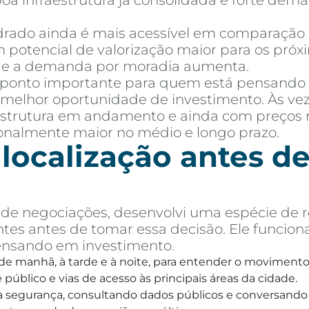
 boa infraestrutura já consolidada e forte de
ado ainda é mais acessível em comparação a 
 potencial de valorização maior para os próx
e e a demanda por moradia aumenta.
 ponto importante para quem está pensando
melhor oportunidade de investimento. Às vez
aestrutura em andamento e ainda com preços 
ionalmente maior no médio e longo prazo.
 localização antes 
e negociações, desenvolvi uma espécie de r
tes antes de tomar essa decisão. Ele funcion
ensando em investimento.
, de manhã, à tarde e à noite, para entender o movimento 
público e vias de acesso às principais áreas da cidade.
o à segurança, consultando dados públicos e conversando