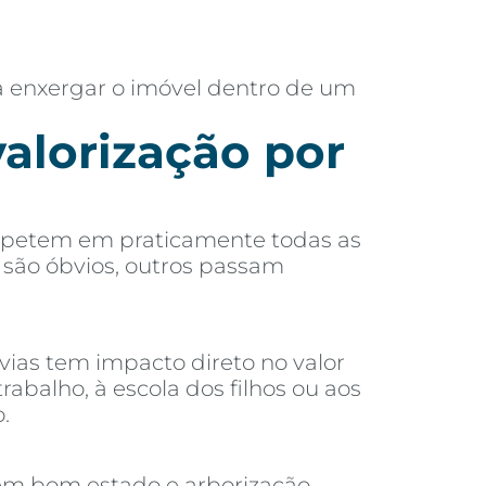
a enxergar o imóvel dentro de um
valorização por
 repetem em praticamente todas as
s são óbvios, outros passam
vias tem impacto direto no valor
alho, à escola dos filhos ou aos
.
 em bom estado e arborização