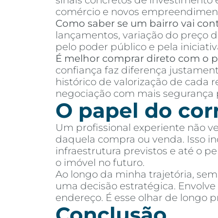
sinais concretos de investimento
comércio e novos empreendimen
Como saber se um bairro vai cont
lançamentos, variação do preço d
pelo poder público e pela iniciativ
É melhor comprar direto com o pr
confiança faz diferença justamen
histórico de valorização de cada 
negociação com mais segurança p
O papel do cor
Um profissional experiente não v
daquela compra ou venda. Isso incl
infraestrutura previstos e até o 
o imóvel no futuro.
Ao longo da minha trajetória, se
uma decisão estratégica. Envolv
endereço. É esse olhar de longo
Conclusão