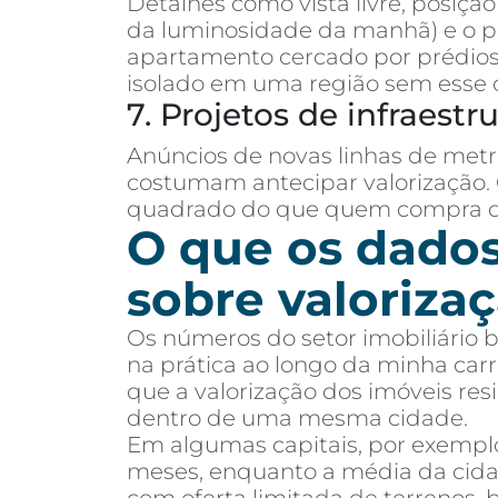
Detalhes como vista livre, posiçã
da luminosidade da manhã) e o 
apartamento cercado por prédios 
isolado em uma região sem esse 
7. Projetos de infraestr
Anúncios de novas linhas de metr
costumam antecipar valorização.
quadrado do que quem compra de
O que os dado
sobre valoriza
Os números do setor imobiliário 
na prática ao longo da minha car
que a valorização dos imóveis resi
dentro de uma mesma cidade.
Em algumas capitais, por exemplo,
meses, enquanto a média da cida