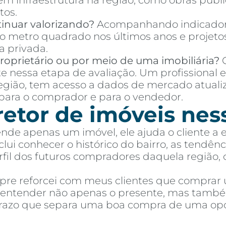
 em infraestrutura na região, como obras púb
tos.
inuar valorizando?
Acompanhando indicador
o metro quadrado nos últimos anos e projetos
a privada.
oprietário ou por meio de uma imobiliária?
C
te nessa etapa de avaliação. Um profissional 
região, tem acesso a dados de mercado atuali
ara o comprador e para o vendedor.
retor de imóveis nes
ende apenas um imóvel, ele ajuda o cliente a
ui conhecer o histórico do bairro, as tendênci
perfil dos futuros compradores daquela região,
mpre reforcei com meus clientes que comprar
e entender não apenas o presente, mas també
 prazo que separa uma boa compra de uma op