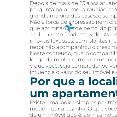
Depois de mais de 25 anos atuand
pergunta na primeira reunião com 
grande maioria dos casos, é semp
Não é força de expressão nem cli
que acompanhei de perto, do prime
acabamento modesto, valorizarem
Sobre
Co
imóveis luxuosos, com plantas inc
redor não acompanhou o crescim
Neste conteúdo, quero compartilh
longo da minha carreira, cruzando
é que você, seja comprador ou ven
influencia o valor do seu imóvel e
Por que a local
um apartamen
Existe uma lógica simples por trá
modernizar a cozinha. O que você 
de um imóvel que é, ao mesmo temp