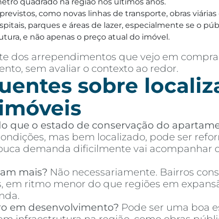
 metro quadrado na região nos últimos anos.
a previstos, como novas linhas de transporte, obras viár
itais, parques e áreas de lazer, especialmente se o públi
utura, e não apenas o preço atual do imóvel.
parte dos arrependimentos que vejo em compr
nto, sem avaliar o contexto ao redor.
uentes sobre localiz
 imóveis
 do que o estado de conservação do apartam
ndições, mas bem localizado, pode ser refor
ca demanda dificilmente vai acompanhar o 
izam mais?
Não necessariamente. Bairros cons
es, em ritmo menor do que regiões em expans
nda.
ro em desenvolvimento?
Pode ser uma boa es