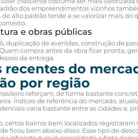
o solar (nascente costuma ser mais valorizada
padrão dos empreendimentos vizinhos tamb
de alto padrão tende a se valorizar mais do
contexto.
utura e obras públicas
ô, duplicação de avenidas, construção de par
 Quem compra antes da obra ficar pronta, g
pois da entrega.
s recentes do merc
ção por região
brasileiro reforçam, de forma bastante concr
reira. Índices de referência do mercado, atu
denciais varia bastante entre as cidades e, pr
 certos bairros bem localizados registraram v
de ficou bem abaixo disso. Esse tipo de de