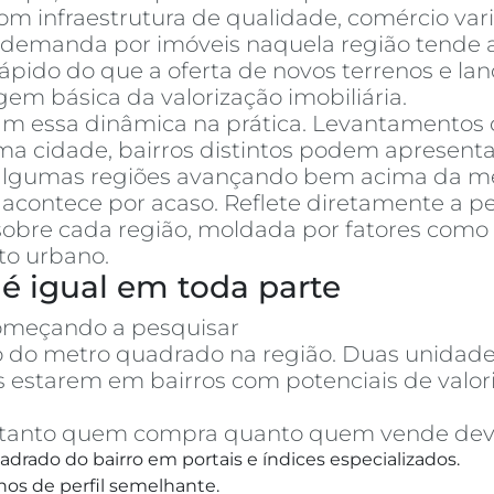
m infraestrutura de qualidade, comércio varia
a demanda por imóveis naquela região tende a
pido do que a oferta de novos terrenos e la
em básica da valorização imobiliária.
am essa dinâmica na prática. Levantamentos
cidade, bairros distintos podem apresentar
, algumas regiões avançando bem acima da mé
acontece por acaso. Reflete diretamente a p
obre cada região, moldada por fatores como 
to urbano.
é igual em toda parte
omeçando a pesquisar
apartamentos à vend
ço do metro quadrado na região. Duas unid
 estarem em bairros com potenciais de val
o, tanto quem compra quanto quem vende dev
drado do bairro em portais e índices especializados.
hos de perfil semelhante.