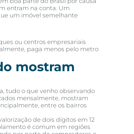
 em boa parte do Brasil por causa
ém entram na conta. Um
 que um imóvel semelhante
ques ou centros empresariais
eralmente, paga menos pelo metro
ado mostram
eta, tudo o que venho observando
alizados mensalmente, mostram
incipalmente, entre os bairros
alorização de dois dígitos em 12
scolamento é comum em regiões