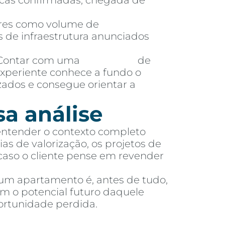
licas confirmadas, chegada de
es como volume de
 de infraestrutura anunciados
ontar com uma
imobiliária
de
experiente conhece a fundo o
zados e consegue orientar a
sa análise
 entender o contexto completo
as de valorização, os projetos de
 caso o cliente pense em revender
 um apartamento é, antes de tudo,
m o potencial futuro daquele
ortunidade perdida.