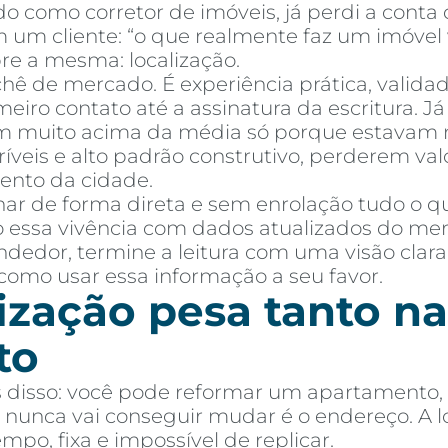
o como corretor de imóveis, já perdi a cont
um cliente: “o que realmente faz um imóvel va
re a mesma: localização.
chê de mercado. É experiência prática, valid
iro contato até a assinatura da escritura. J
 muito acima da média só porque estavam no
mprar
Alugar
Blog
Por Dentro da Invista
AR Educação
Contato
Fav
ríveis e alto padrão construtivo, perderem v
ento da cidade.
ar de forma direta e sem enrolação tudo o q
 essa vivência com dados atualizados do merca
dedor, termine a leitura com uma visão clara
 como usar essa informação a seu favor.
ização pesa tanto na
to
s disso: você pode reformar um apartamento, t
nunca vai conseguir mudar é o endereço. A loc
o, fixa e impossível de replicar.