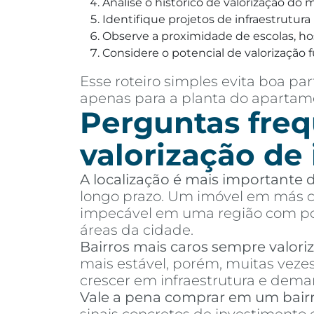
Analise o histórico de valorização do
Identifique projetos de infraestrutur
Observe a proximidade de escolas, hosp
Considere o potencial de valorização f
Esse roteiro simples evita boa 
apenas para a planta do apartame
Perguntas freq
valorização de
A localização é mais importante
longo prazo. Um imóvel em más co
impecável em uma região com pou
áreas da cidade.
Bairros mais caros sempre valor
mais estável, porém, muitas vez
crescer em infraestrutura e dema
Vale a pena comprar em um bair