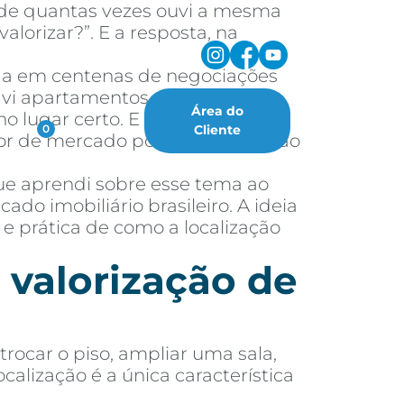
a de quantas vezes ouvi a mesma
lorizar?”. E a resposta, na
ada em centenas de negociações
á vi apartamentos simples, com
Área do
 lugar certo. E também já vi
oritos
Cliente
0
alor de mercado porque a região ao
ue aprendi sobre esse tema ao
do imobiliário brasileiro. A ideia
 e prática de como a localização
 valorização de
rocar o piso, ampliar uma sala,
alização é a única característica