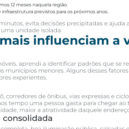
imos 12 meses naquela região.
 infraestrutura previstos para os próximos anos.
inutos, evita decisões precipitadas e ajuda 
 uma unidade isolada.
 mais influenciam a 
óveis, aprendi a identificar padrões que se
 aos municípios menores. Alguns desses fatore
res experientes.
 corredores de ônibus, vias expressas e ciclo
 tempo uma pessoa gasta para chegar ao trab
cidade, maior a atratividade daquele endereço
a consolidada
completa, boa iluminação pública, calçadas