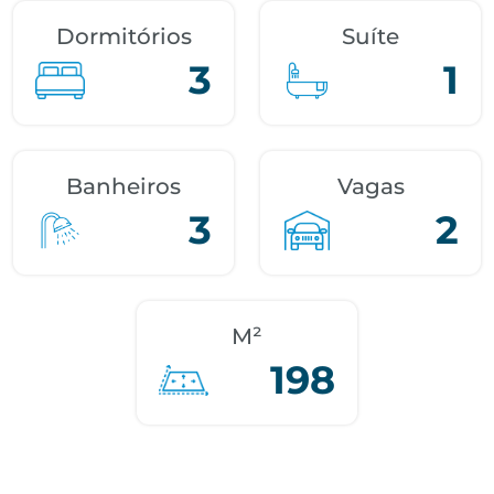
Dormitórios
Suíte
3
1
Banheiros
Vagas
3
2
M²
198