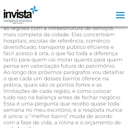
Se você está decidindo em qual bairro de
Santos comprar seu próximo imóvel, a
resposta direta é:
Gonzaga, Boqueirão,
Embaré, Aparecida e Ponta da Praia
são hoje
as regiões com a infraestrutura de serviços
mais completa da cidade. Elas concentram
hospitais, escolas de referência, comércio
diversificado, transporte público eficiente e
fácil acesso à orla, o que faz toda a diferença
tanto para quem vai morar quanto para quem
pensa em valorização futura do patrimônio.
Ao longo dos próximos parágrafos vou detalhar
o que cada um desses bairros oferece na
prática, quais são os pontos fortes e as
limitações de cada região, e como colocar
tudo isso na balança antes de fechar negócio.
Essa é uma pergunta que recebo quase toda
semana no meu escritório, e a resposta nunca
é única: o “melhor bairro” muda de acordo
com a fase de vida, a rotina e o orçamento de