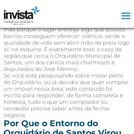
Depois de mais de 25 anos atuando como
corretor de imóveis na Baixada Santista,
aprendi que existem regiões que vendem
sozinhas. Não porque o marketing seja bom,
mas porque o lugar entrega algo que poucos
bairros conseguem oferecer: silêncio, verde e
qualidade de vida sem abrir mão da praia logo
ali na esquina. É exatamente esse o caso da
região que cerca o Orquidário Municipal de
Santos, um dos cantos mais charmosos e
disputados do José Menino.
Se você está pesquisando sobre morar perto
do Orquidário, ou já decidiu que quer comprar
um imóvel nessa área, este conteúdo foi
escrito para responder, de forma completa e
honesta, tudo o que um comprador ou
vendedor precisa saber antes de fechar
negócio.
Por Que o Entorno do
Orquidário de Santos Virou