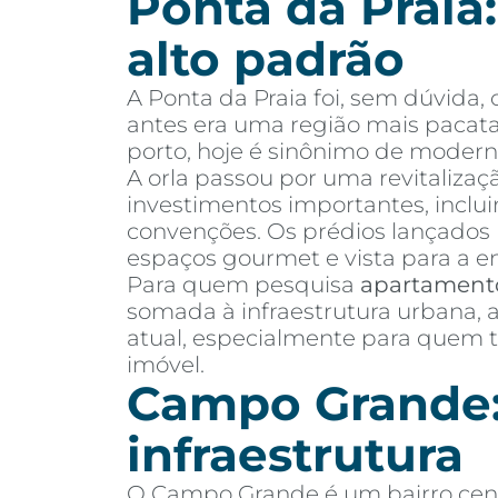
Ponta da Praia:
alto padrão
A Ponta da Praia foi, sem dúvida
antes era uma região mais pacata
porto, hoje é sinônimo de modern
A orla passou por uma revitalizaç
investimentos importantes, inclu
convenções. Os prédios lançados 
espaços gourmet e vista para a en
Para quem pesquisa
apartament
somada à infraestrutura urbana, 
atual, especialmente para quem 
imóvel.
Campo Grande:
infraestrutura
O Campo Grande é um bairro centr