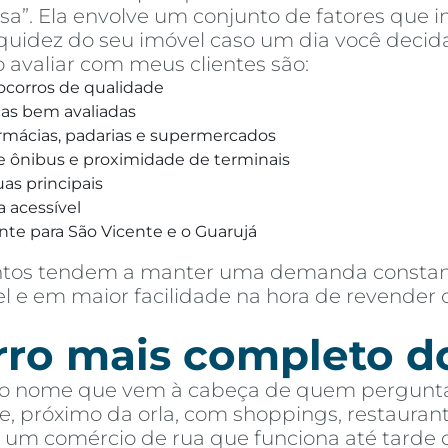
asa”. Ela envolve um conjunto de fatores qu
iquidez do seu imóvel caso um dia você decid
 avaliar com meus clientes são:
ocorros de qualidade
icas bem avaliadas
armácias, padarias e supermercados
e ônibus e proximidade de terminais
as principais
a acessível
onte para São Vicente e o Guarujá
ntos tendem a manter uma demanda constante
el e em maior facilidade na hora de revender 
rro mais completo do
o nome que vem à cabeça de quem pergunta 
re, próximo da orla, com shoppings, restaura
 um comércio de rua que funciona até tarde d