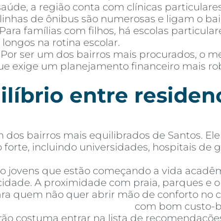
aúde, a região conta com clínicas particulares
s linhas de ônibus são numerosas e ligam o ba
 Para famílias com filhos, há escolas particula
longos na rotina escolar.
 Por ser um dos bairros mais procurados, o 
 que exige um planejamento financeiro mais 
líbrio entre residenc
dos bairros mais equilibrados de Santos. Ele 
forte, incluindo universidades, hospitais de
o jovens que estão começando a vida acadêm
idade. A proximidade com praia, parques e o
ra quem não quer abrir mão de conforto no c
mentos à venda em Santos
com bom custo-be
eirão costuma entrar na lista de recomendaçõ