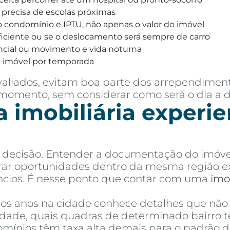
 precisa de escolas próximas
o condomínio e IPTU, não apenas o valor do imóvel
eficiente ou se o deslocamento será sempre de carro
encial ou movimento e vida noturna
 o imóvel por temporada
valiados, evitam boa parte dos arrependimen
ento, sem considerar como será o dia a dia
 imobiliária experie
 decisão. Entender a documentação do imóvel,
rar oportunidades dentro da mesma região e
ncios. É nesse ponto que contar com uma
imo
os anos na cidade conhece detalhes que não
idade, quais quadras de determinado bairro
omínios têm taxa alta demais para o padrão do