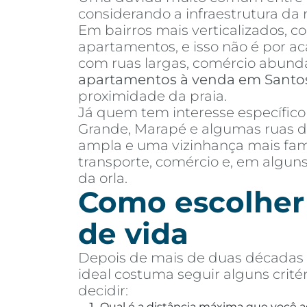
considerando a infraestrutura da r
Em bairros mais verticalizados, c
apartamentos, e isso não é por aca
com ruas largas, comércio abund
apartamentos à venda em Santo
proximidade da praia.
Já quem tem interesse específic
Grande, Marapé e algumas ruas d
ampla e uma vizinhança mais fami
transporte, comércio e, em algun
da orla.
Como escolher 
de vida
Depois de mais de duas décadas a
ideal costuma seguir alguns crité
decidir:
Qual é a distância máxima que você a