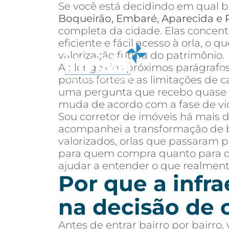
Se você está decidindo em qual ba
Boqueirão, Embaré, Aparecida e 
completa da cidade. Elas concentr
eficiente e fácil acesso à orla, 
valorização futura do patrimônio.
Ao longo dos próximos parágrafos 
Sobre
Co
pontos fortes e as limitações de 
uma pergunta que recebo quase to
muda de acordo com a fase de vida
Sou corretor de imóveis há mais 
acompanhei a transformação de ba
valorizados, orlas que passaram 
para quem compra quanto para que
ajudar a entender o que realment
Por que a infr
na decisão de
Antes de entrar bairro por bairro, 