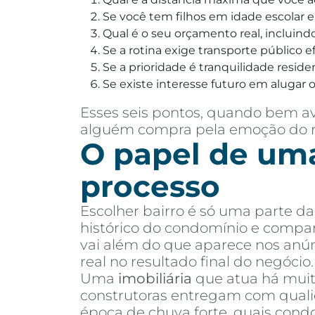
Se você tem filhos em idade escolar e
Qual é o seu orçamento real, incluind
Se a rotina exige transporte público 
Se a prioridade é tranquilidade resid
Se existe interesse futuro em alugar
Esses seis pontos, quando bem a
alguém compra pela emoção do mom
O papel de uma
processo
Escolher bairro é só uma parte da
histórico do condomínio e compa
vai além do que aparece nos anú
real no resultado final do negócio.
Uma
imobiliária
que atua há muit
construtoras entregam com qual
época de chuva forte, quais cond