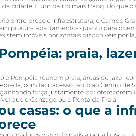
ões da cidade. É um bairro mais tranquilo que
io entre preço e infraestrutura, o Campo G
quem procura apartamentos quanto para que
existem imóveis horizontais disponíveis por lá
Pompéia: praia, laze
o e Pompéia reúnem praia, áreas de lazer co
ilegiada, com fácil acesso tanto ao Centro de 
m ganhando força justamente por oferecerem 
vel que o Gonzaga ou a Ponta da Praia.
u casas: o que a inf
vorece
ompradores é se vale mais a pena buscar 