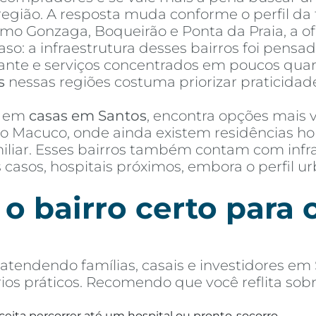
egião. A resposta muda conforme o perfil da f
omo Gonzaga, Boqueirão e Ponta da Praia, a o
so: a infraestrutura desses bairros foi pensa
ante e serviços concentrados em poucos qua
s
nessas regiões costuma priorizar praticida
o em
casas em Santos
, encontra opções mais
o Macuco, onde ainda existem residências ho
liar. Esses bairros também contam com infrae
s casos, hospitais próximos, embora o perfil
o bairro certo para
tendendo famílias, casais e investidores em 
rios práticos. Recomendo que você reflita sob
ceita percorrer até um hospital ou pronto-socorro