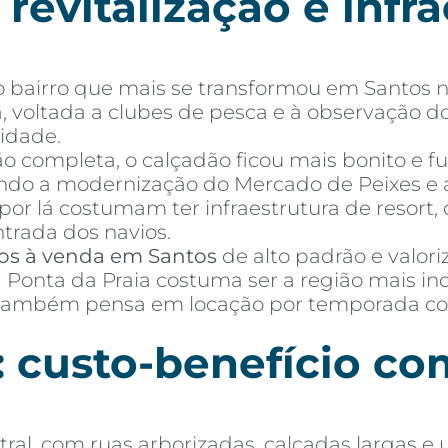
 revitalização e infr
, o bairro que mais se transformou em Santos
, voltada a clubes de pesca e à observação d
idade.
ão completa, o calçadão ficou mais bonito e fu
indo a modernização do Mercado de Peixes e 
por lá costumam ter infraestrutura de resort
trada dos navios.
os à venda em Santos
de alto padrão e valor
a Ponta da Praia costuma ser a região mais in
também pensa em locação por temporada com
 custo-benefício co
al, com ruas arborizadas, calçadas largas e 