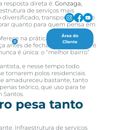
 resposta direta é:
Gonzaga,
estrutura de serviços mais
diversificado, transporte público
i morar quanto para quem pensa em
Área do
erece na prática, quais são os
oritos
Cliente
0
ça antes de fechar negócio. Essa é
nca é única: o “melhor bairro”
antista, e nesse tempo todo
e tornarem polos residenciais
que amadureceu bastante, tanto
enas teórico, que uso para te
 Santos.
ro pesa tanto
ante. Infraestrutura de serviços