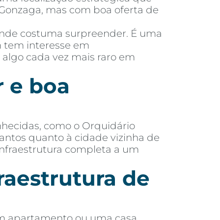
 o Gonzaga, mas com boa oferta de
rande costuma surpreender. É uma
m tem interesse em
casas em
, algo cada vez mais raro em
r e boa
nhecidas, como o Orquidário
Santos quanto à cidade vizinha de
infraestrutura completa a um
raestrutura de
um apartamento ou uma casa