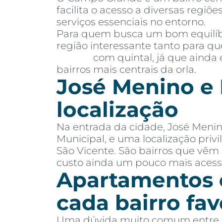
facilita o acesso a diversas regi
serviços essenciais no entorno.
Para quem busca um bom equilíbr
região interessante tanto para 
Santos
com quintal, já que ainda 
bairros mais centrais da orla.
José Menino e 
localização
Na entrada da cidade, José Menin
Municipal, e uma localização priv
São Vicente. São bairros que vê
custo ainda um pouco mais acessí
Apartamentos o
cada bairro fa
Uma dúvida muito comum entre c