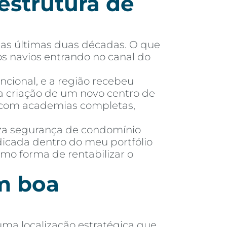
aestrutura de
 nas últimas duas décadas. O que
os navios entrando no canal do
ncional, e a região recebeu
a criação de um novo centro de
, com academias completas,
iza segurança de condomínio
dicada dentro do meu portfólio
o forma de rentabilizar o
m boa
uma localização estratégica que