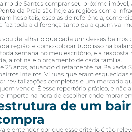
irro de Santos comprar seu próximo imóvel, a
Ponta da Praia
são hoje as regiões com a infra
am hospitais, escolas de referência, comércio 
o que faz toda a diferença tanto para quem va
vou detalhar o que cada um desses bairros of
mprar
Alugar
Blog
Por Dentro da Invista
AR Educação
Contato
Fav
cada região, e como colocar tudo isso na balan
da semana no meu escritório, e a resposta nu
, a rotina e o orçamento de cada família.
de 25 anos, atuando diretamente na Baixada S
irros inteiros. Vi ruas que eram esquecidas s
por revitalizações completas e um mercado 
m vende. É esse repertório prático, e não ap
e importa na hora de escolher onde morar em
aestrutura de um bair
 compra
vale entender por que esse critério é tão relev