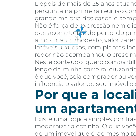
Depois de mais de 25 anos atuand
pergunta na primeira reunião com 
grande maioria dos casos, é semp
Não é força de expressão nem cli
que acompanhei de perto, do prime
acabamento modesto, valorizarem
Sobre
Co
imóveis luxuosos, com plantas inc
redor não acompanhou o crescim
Neste conteúdo, quero compartilh
longo da minha carreira, cruzando
é que você, seja comprador ou ven
influencia o valor do seu imóvel e
Por que a local
um apartamen
Existe uma lógica simples por trá
modernizar a cozinha. O que você 
de um imóvel que é, ao mesmo temp