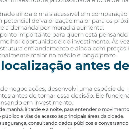
 boa infraestrutura já consolidada e forte de
ado ainda é mais acessível em comparação a 
 potencial de valorização maior para os próx
e e a demanda por moradia aumenta.
 ponto importante para quem está pensando
melhor oportunidade de investimento. Às vez
aestrutura em andamento e ainda com preços 
ionalmente maior no médio e longo prazo.
 localização antes 
e negociações, desenvolvi uma espécie de r
tes antes de tomar essa decisão. Ele funcion
ensando em investimento.
, de manhã, à tarde e à noite, para entender o movimento 
público e vias de acesso às principais áreas da cidade.
o à segurança, consultando dados públicos e conversando