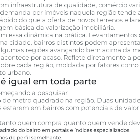
m infraestrutura de qualidade, comércio varia
a demanda por imóveis naquela região tende a
pido do que a oferta de novos terrenos e la
em básica da valorização imobiliária.
am essa dinâmica na prática. Levantamentos
cidade, bairros distintos podem apresentar
, algumas regiões avançando bem acima da mé
acontece por acaso. Reflete diretamente a p
obre cada região, moldada por fatores como 
to urbano.
é igual em toda parte
omeçando a pesquisar
apartamentos à vend
ço do metro quadrado na região. Duas unid
 estarem em bairros com potenciais de val
o, tanto quem compra quanto quem vende dev
drado do bairro em portais e índices especializados.
hos de perfil semelhante.