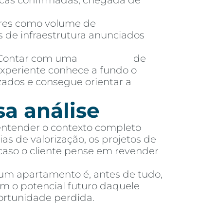
licas confirmadas, chegada de
es como volume de
 de infraestrutura anunciados
ontar com uma
imobiliária
de
experiente conhece a fundo o
zados e consegue orientar a
sa análise
 entender o contexto completo
as de valorização, os projetos de
 caso o cliente pense em revender
 um apartamento é, antes de tudo,
m o potencial futuro daquele
ortunidade perdida.