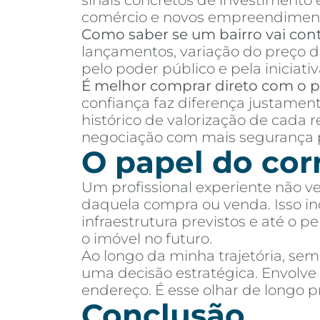
sinais concretos de investimento
comércio e novos empreendimen
Como saber se um bairro vai cont
lançamentos, variação do preço d
pelo poder público e pela iniciativ
É melhor comprar direto com o pr
confiança faz diferença justamen
histórico de valorização de cada 
negociação com mais segurança p
O papel do cor
Um profissional experiente não v
daquela compra ou venda. Isso incl
infraestrutura previstos e até o 
o imóvel no futuro.
Ao longo da minha trajetória, se
uma decisão estratégica. Envolv
endereço. É esse olhar de longo
Conclusão