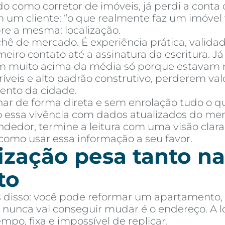
o como corretor de imóveis, já perdi a cont
um cliente: “o que realmente faz um imóvel va
re a mesma: localização.
chê de mercado. É experiência prática, valid
iro contato até a assinatura da escritura. J
 muito acima da média só porque estavam no
mprar
Alugar
Blog
Por Dentro da Invista
AR Educação
Contato
Fav
ríveis e alto padrão construtivo, perderem v
ento da cidade.
ar de forma direta e sem enrolação tudo o q
 essa vivência com dados atualizados do merca
dedor, termine a leitura com uma visão clara
 como usar essa informação a seu favor.
ização pesa tanto na
to
s disso: você pode reformar um apartamento, t
nunca vai conseguir mudar é o endereço. A loc
o, fixa e impossível de replicar.