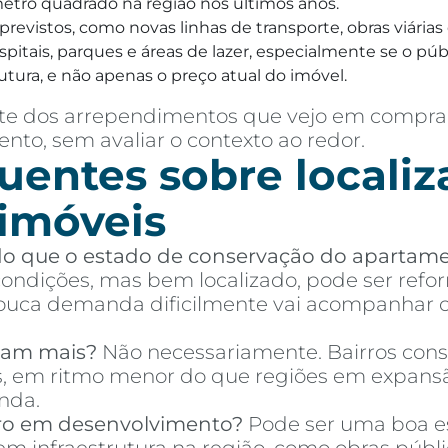
 metro quadrado na região nos últimos anos.
a previstos, como novas linhas de transporte, obras viár
itais, parques e áreas de lazer, especialmente se o públi
utura, e não apenas o preço atual do imóvel.
parte dos arrependimentos que vejo em compr
nto, sem avaliar o contexto ao redor.
uentes sobre localiz
 imóveis
 do que o estado de conservação do apartam
ndições, mas bem localizado, pode ser refor
ca demanda dificilmente vai acompanhar o 
izam mais?
Não necessariamente. Bairros cons
es, em ritmo menor do que regiões em expans
nda.
ro em desenvolvimento?
Pode ser uma boa es