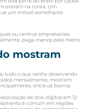
 em boa parte do Brasil por causa
ém entram na conta. Um
 que um imóvel semelhante
ques ou centros empresariais
eralmente, paga menos pelo metro
ado mostram
eta, tudo o que venho observando
alizados mensalmente, mostram
incipalmente, entre os bairros
alorização de dois dígitos em 12
scolamento é comum em regiões