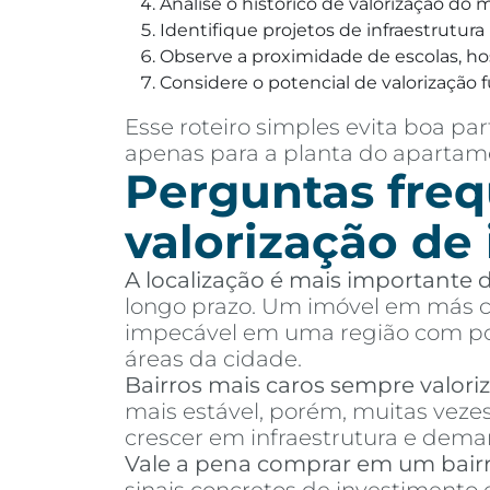
Analise o histórico de valorização do
Identifique projetos de infraestrutur
Observe a proximidade de escolas, hosp
Considere o potencial de valorização f
Esse roteiro simples evita boa 
apenas para a planta do apartame
Perguntas freq
valorização de
A localização é mais importante
longo prazo. Um imóvel em más co
impecável em uma região com pou
áreas da cidade.
Bairros mais caros sempre valor
mais estável, porém, muitas vez
crescer em infraestrutura e dema
Vale a pena comprar em um bair