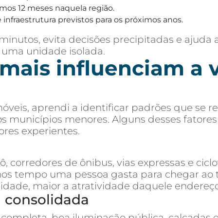
imos 12 meses naquela região.
 infraestrutura previstos para os próximos anos.
inutos, evita decisões precipitadas e ajuda 
 uma unidade isolada.
 mais influenciam a 
óveis, aprendi a identificar padrões que se
 aos municípios menores. Alguns desses fatore
res experientes.
 corredores de ônibus, vias expressas e ciclo
 tempo uma pessoa gasta para chegar ao trab
cidade, maior a atratividade daquele endereço
a consolidada
completa, boa iluminação pública, calçadas