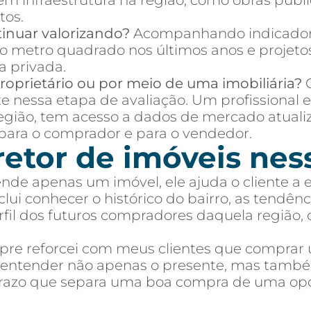
 em infraestrutura na região, como obras púb
tos.
inuar valorizando?
Acompanhando indicador
o metro quadrado nos últimos anos e projetos
a privada.
oprietário ou por meio de uma imobiliária?
C
te nessa etapa de avaliação. Um profissional 
região, tem acesso a dados de mercado atuali
ara o comprador e para o vendedor.
retor de imóveis nes
ende apenas um imóvel, ele ajuda o cliente a
ui conhecer o histórico do bairro, as tendênci
perfil dos futuros compradores daquela região,
mpre reforcei com meus clientes que comprar
e entender não apenas o presente, mas també
 prazo que separa uma boa compra de uma op