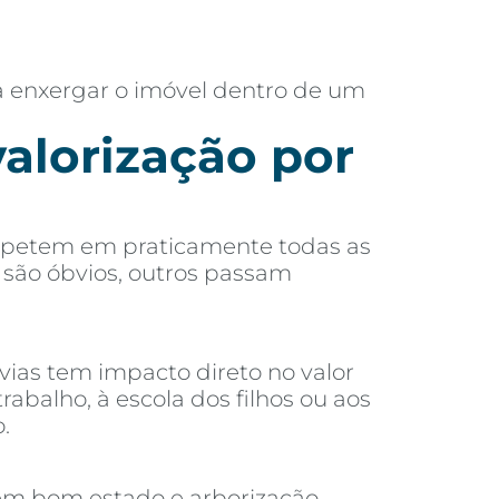
a enxergar o imóvel dentro de um
valorização por
 repetem em praticamente todas as
s são óbvios, outros passam
vias tem impacto direto no valor
alho, à escola dos filhos ou aos
.
 em bom estado e arborização