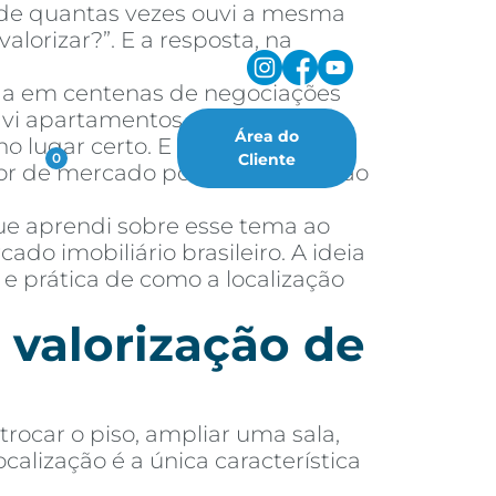
a de quantas vezes ouvi a mesma
lorizar?”. E a resposta, na
ada em centenas de negociações
á vi apartamentos simples, com
Área do
 lugar certo. E também já vi
oritos
Cliente
0
alor de mercado porque a região ao
ue aprendi sobre esse tema ao
do imobiliário brasileiro. A ideia
 e prática de como a localização
 valorização de
rocar o piso, ampliar uma sala,
alização é a única característica