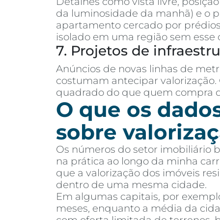
Detalhes como vista livre, posiçã
da luminosidade da manhã) e o 
apartamento cercado por prédios 
isolado em uma região sem esse 
7. Projetos de infraestr
Anúncios de novas linhas de metr
costumam antecipar valorização.
quadrado do que quem compra de
O que os dado
sobre valoriza
Os números do setor imobiliário 
na prática ao longo da minha car
que a valorização dos imóveis resi
dentro de uma mesma cidade.
Em algumas capitais, por exemplo,
meses, enquanto a média da cida