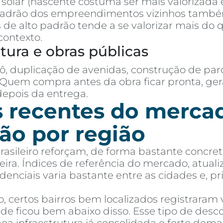
o solar (nascente costuma ser mais valorizada
padrão dos empreendimentos vizinhos tamb
de alto padrão tende a se valorizar mais do
contexto.
utura e obras públicas
ô, duplicação de avenidas, construção de par
 Quem compra antes da obra ficar pronta, g
pois da entrega.
s recentes do merc
ção por região
brasileiro reforçam, de forma bastante concr
reira. Índices de referência do mercado, atu
denciais varia bastante entre as cidades e, pr
 certos bairros bem localizados registraram v
de ficou bem abaixo disso. Esse tipo de de