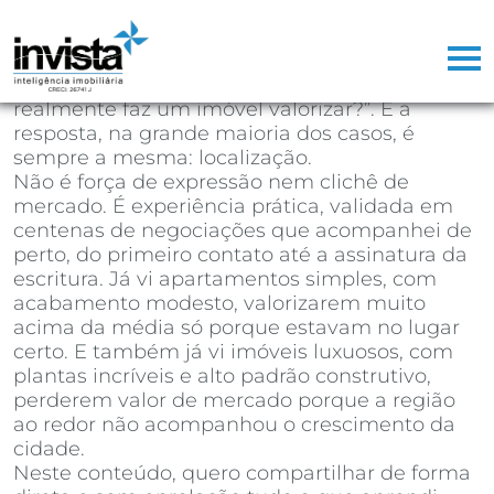
Depois de mais de 25 anos atuando como
corretor de imóveis, já perdi a conta de
quantas vezes ouvi a mesma pergunta na
primeira reunião com um cliente: “o que
realmente faz um imóvel valorizar?”. E a
resposta, na grande maioria dos casos, é
sempre a mesma: localização.
Não é força de expressão nem clichê de
mercado. É experiência prática, validada em
centenas de negociações que acompanhei de
perto, do primeiro contato até a assinatura da
escritura. Já vi apartamentos simples, com
acabamento modesto, valorizarem muito
acima da média só porque estavam no lugar
certo. E também já vi imóveis luxuosos, com
plantas incríveis e alto padrão construtivo,
perderem valor de mercado porque a região
ao redor não acompanhou o crescimento da
cidade.
Neste conteúdo, quero compartilhar de forma