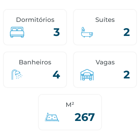
Dormitórios
Suítes
3
2
Banheiros
Vagas
4
2
M²
267