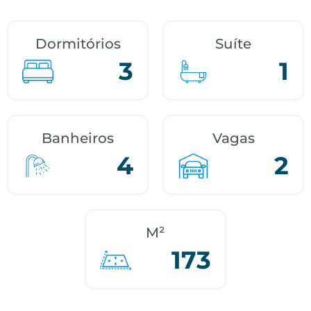
Dormitórios
Suíte
3
1
Banheiros
Vagas
4
2
M²
173