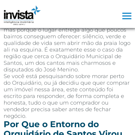
Depois de mais de 25 anos atuando como
corretor de imóveis na Baixada Santista,
aprendi que existem regiões que vendem
sozinhas. Não porque o marketing seja bom,
mas porque o lugar entrega algo que poucos
bairros conseguem oferecer: silêncio, verde e
qualidade de vida sem abrir mão da praia logo
ali na esquina. É exatamente esse o caso da
região que cerca o Orquidário Municipal de
Santos, um dos cantos mais charmosos e
disputados do José Menino.
Se você está pesquisando sobre morar perto
do Orquidário, ou já decidiu que quer comprar
um imóvel nessa área, este conteúdo foi
escrito para responder, de forma completa e
honesta, tudo o que um comprador ou
vendedor precisa saber antes de fechar
negócio.
Por Que o Entorno do
Orquidário de Santos Virou