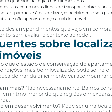
 metro quadrado na região nos últimos anos.
a previstos, como novas linhas de transporte, obras viár
itais, parques e áreas de lazer, especialmente se o públi
utura, e não apenas o preço atual do imóvel.
parte dos arrependimentos que vejo em compr
nto, sem avaliar o contexto ao redor.
uentes sobre localiz
 imóveis
 do que o estado de conservação do apartam
ndições, mas bem localizado, pode ser refor
ca demanda dificilmente vai acompanhar o 
izam mais?
Não necessariamente. Bairros cons
es, em ritmo menor do que regiões em expans
nda.
ro em desenvolvimento?
Pode ser uma boa es