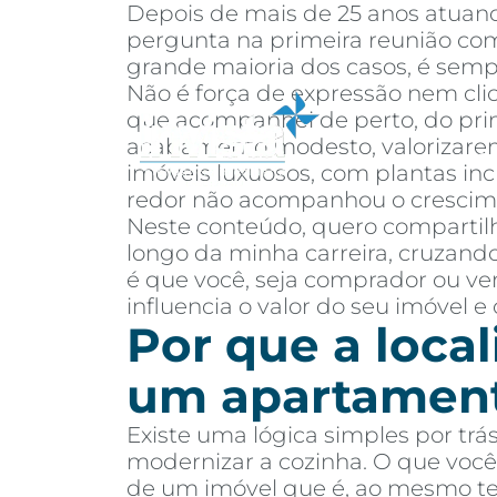
Depois de mais de 25 anos atuand
pergunta na primeira reunião com 
grande maioria dos casos, é semp
Não é força de expressão nem cli
que acompanhei de perto, do prime
acabamento modesto, valorizarem
Sobre
Co
imóveis luxuosos, com plantas inc
redor não acompanhou o crescim
Neste conteúdo, quero compartilh
longo da minha carreira, cruzando
é que você, seja comprador ou ven
influencia o valor do seu imóvel e
Por que a local
um apartamen
Existe uma lógica simples por trá
modernizar a cozinha. O que você 
de um imóvel que é, ao mesmo temp