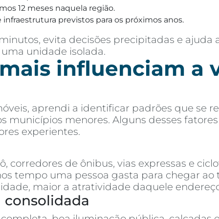
imos 12 meses naquela região.
 infraestrutura previstos para os próximos anos.
inutos, evita decisões precipitadas e ajuda 
 uma unidade isolada.
 mais influenciam a 
óveis, aprendi a identificar padrões que se
 aos municípios menores. Alguns desses fatore
res experientes.
 corredores de ônibus, vias expressas e ciclo
 tempo uma pessoa gasta para chegar ao trab
cidade, maior a atratividade daquele endereço
a consolidada
completa, boa iluminação pública, calçadas