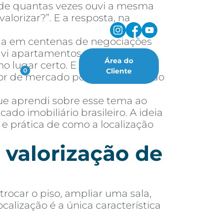
a de quantas vezes ouvi a mesma
lorizar?”. E a resposta, na
ada em centenas de negociações
á vi apartamentos simples, com
Área do
 lugar certo. E também já vi
oritos
Cliente
0
alor de mercado porque a região ao
ue aprendi sobre esse tema ao
do imobiliário brasileiro. A ideia
 e prática de como a localização
 valorização de
rocar o piso, ampliar uma sala,
alização é a única característica