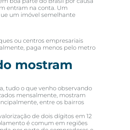
 em boa parte do Brasil por causa
ém entram na conta. Um
 que um imóvel semelhante
ques ou centros empresariais
eralmente, paga menos pelo metro
ado mostram
eta, tudo o que venho observando
alizados mensalmente, mostram
incipalmente, entre os bairros
alorização de dois dígitos em 12
scolamento é comum em regiões