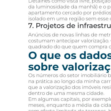
Detalhes como vista livre, posiçã
da luminosidade da manhã) e o 
apartamento cercado por prédios 
isolado em uma região sem esse 
7. Projetos de infraestr
Anúncios de novas linhas de metr
costumam antecipar valorização.
quadrado do que quem compra de
O que os dado
sobre valoriza
Os números do setor imobiliário 
na prática ao longo da minha car
que a valorização dos imóveis resi
dentro de uma mesma cidade.
Em algumas capitais, por exemplo,
meses, enquanto a média da cida