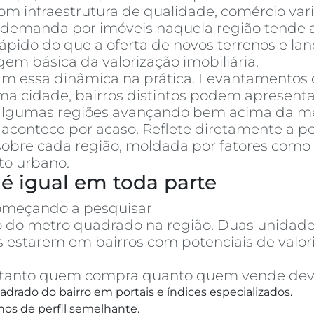
m infraestrutura de qualidade, comércio varia
a demanda por imóveis naquela região tende a
pido do que a oferta de novos terrenos e la
em básica da valorização imobiliária.
am essa dinâmica na prática. Levantamentos
cidade, bairros distintos podem apresentar
, algumas regiões avançando bem acima da mé
acontece por acaso. Reflete diretamente a p
obre cada região, moldada por fatores como 
to urbano.
é igual em toda parte
omeçando a pesquisar
apartamentos à vend
ço do metro quadrado na região. Duas unid
 estarem em bairros com potenciais de val
o, tanto quem compra quanto quem vende dev
drado do bairro em portais e índices especializados.
hos de perfil semelhante.