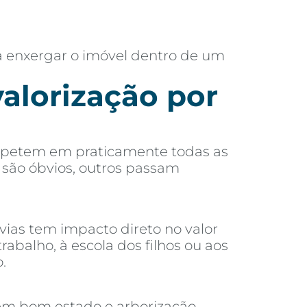
a enxergar o imóvel dentro de um
valorização por
 repetem em praticamente todas as
s são óbvios, outros passam
vias tem impacto direto no valor
alho, à escola dos filhos ou aos
.
 em bom estado e arborização