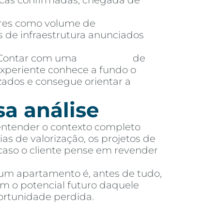
licas confirmadas, chegada de
es como volume de
 de infraestrutura anunciados
ontar com uma
imobiliária
de
experiente conhece a fundo o
zados e consegue orientar a
sa análise
 entender o contexto completo
as de valorização, os projetos de
 caso o cliente pense em revender
 um apartamento é, antes de tudo,
m o potencial futuro daquele
ortunidade perdida.