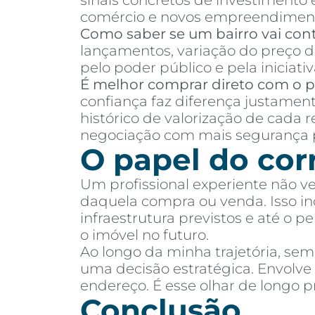
sinais concretos de investimento
comércio e novos empreendimen
Como saber se um bairro vai cont
lançamentos, variação do preço d
pelo poder público e pela iniciativ
É melhor comprar direto com o pr
confiança faz diferença justamen
histórico de valorização de cada 
negociação com mais segurança p
O papel do cor
Um profissional experiente não v
daquela compra ou venda. Isso incl
infraestrutura previstos e até o 
o imóvel no futuro.
Ao longo da minha trajetória, se
uma decisão estratégica. Envolv
endereço. É esse olhar de longo
Conclusão