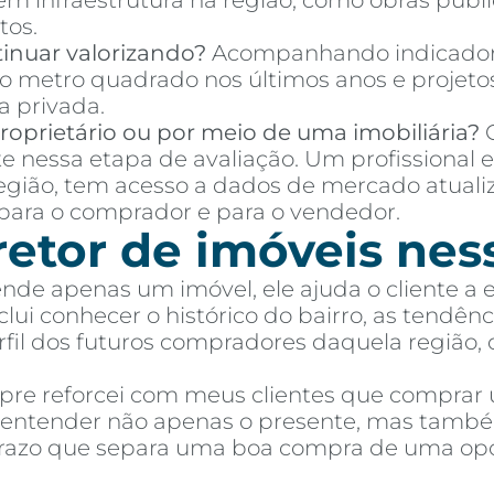
 em infraestrutura na região, como obras púb
tos.
inuar valorizando?
Acompanhando indicador
o metro quadrado nos últimos anos e projetos
a privada.
oprietário ou por meio de uma imobiliária?
C
te nessa etapa de avaliação. Um profissional 
região, tem acesso a dados de mercado atuali
ara o comprador e para o vendedor.
retor de imóveis nes
ende apenas um imóvel, ele ajuda o cliente a
ui conhecer o histórico do bairro, as tendênci
perfil dos futuros compradores daquela região,
mpre reforcei com meus clientes que comprar
e entender não apenas o presente, mas també
 prazo que separa uma boa compra de uma op