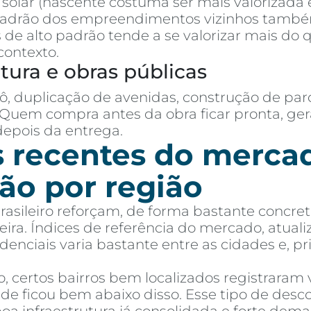
o solar (nascente costuma ser mais valorizada
padrão dos empreendimentos vizinhos tamb
de alto padrão tende a se valorizar mais do
contexto.
utura e obras públicas
ô, duplicação de avenidas, construção de par
 Quem compra antes da obra ficar pronta, g
pois da entrega.
s recentes do merc
ção por região
brasileiro reforçam, de forma bastante concr
reira. Índices de referência do mercado, atu
denciais varia bastante entre as cidades e, pr
 certos bairros bem localizados registraram v
de ficou bem abaixo disso. Esse tipo de de