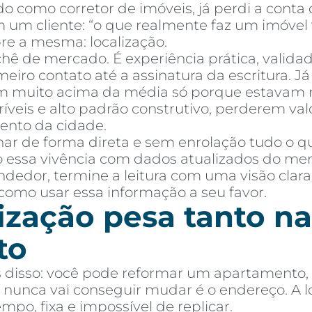
o como corretor de imóveis, já perdi a cont
um cliente: “o que realmente faz um imóvel va
re a mesma: localização.
chê de mercado. É experiência prática, valid
iro contato até a assinatura da escritura. J
 muito acima da média só porque estavam no
mprar
Alugar
Blog
Por Dentro da Invista
AR Educação
Contato
Fav
ríveis e alto padrão construtivo, perderem v
ento da cidade.
ar de forma direta e sem enrolação tudo o q
 essa vivência com dados atualizados do merca
dedor, termine a leitura com uma visão clara
 como usar essa informação a seu favor.
ização pesa tanto na
to
s disso: você pode reformar um apartamento, t
nunca vai conseguir mudar é o endereço. A loc
o, fixa e impossível de replicar.