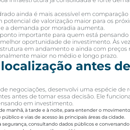
 boa infraestrutura já consolidada e forte de
ado ainda é mais acessível em comparação a 
 potencial de valorização maior para os próx
e e a demanda por moradia aumenta.
 ponto importante para quem está pensando
melhor oportunidade de investimento. Às vez
aestrutura em andamento e ainda com preços 
ionalmente maior no médio e longo prazo.
 localização antes 
e negociações, desenvolvi uma espécie de r
tes antes de tomar essa decisão. Ele funcion
ensando em investimento.
, de manhã, à tarde e à noite, para entender o movimento 
público e vias de acesso às principais áreas da cidade.
o à segurança, consultando dados públicos e conversando