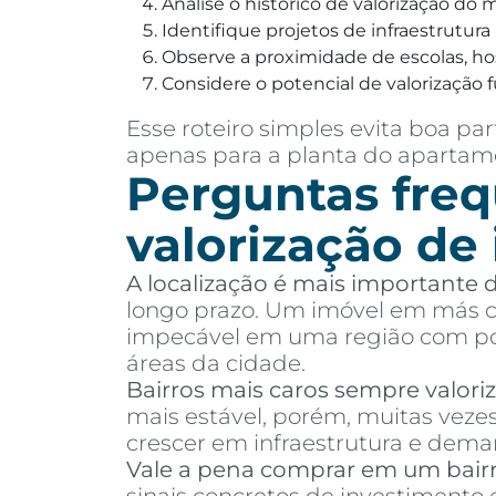
Analise o histórico de valorização do
Identifique projetos de infraestrutur
Observe a proximidade de escolas, hosp
Considere o potencial de valorização f
Esse roteiro simples evita boa 
apenas para a planta do apartame
Perguntas freq
valorização de
A localização é mais importante
longo prazo. Um imóvel em más co
impecável em uma região com pou
áreas da cidade.
Bairros mais caros sempre valor
mais estável, porém, muitas vez
crescer em infraestrutura e dema
Vale a pena comprar em um bair