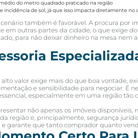
médio do metro quadrado praticado na região
 incidência de sol, já que isso impacta diretamente no c
cenário também é favorável. A procura por i
 em outras partes da cidade, o que exige do 
rcado, para não deixar dinheiro na mesa nem 
soria Especializada
lto valor exige mais do que boa vontade, ex
mentação e sensibilidade para negociar. É 
essencial, especialmente em uma região tão 
esentar não apenas os imóveis disponíveis,
 da região e, principalmente, segurança jurí
as e garante que tanto comprador quanto ven
omento Certo Para I