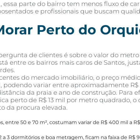
 essa parte do bairro tem menos fluxo de ca
, aposentados e profissionais que buscam qual
orar Perto do Orquid
rgunta de clientes é sobre o valor do metro 
stá entre os bairros mais caros de Santos, jus
rdes.
entes do mercado imobiliário, o preço médi
l, podendo variar entre aproximadamente R$ 1
tância da praia e ano de construção. Para e
ca perto de R$ 13 mil por metro quadrado, o 
to da procura elevada.
, entre 50 e 70 m², costumam variar de R$ 400 mil a R$
 a 3 dormitórios e boa metragem, ficam na faixa de R$ 9