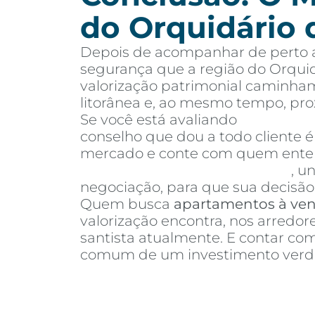
do Orquidário 
Depois de acompanhar de perto a
segurança que a região do Orquid
valorização patrimonial caminham
litorânea e, ao mesmo tempo, pr
Se você está avaliando
apartamen
conselho que dou a todo cliente 
mercado e conte com quem entend
Invista Inteligência Imobiliária
, u
negociação, para que sua decisão 
Quem busca
apartamentos à ve
valorização encontra, nos arredo
santista atualmente. E contar c
comum de um investimento verda