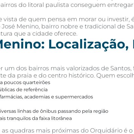
airros do litoral paulista conseguem entreg
de vista de quem pensa em morar ou investir,
o José Menino, bairro nobre e tradicional de S
utura que a cidade oferece.
enino: Localização, P
r um dos bairros mais valorizados de Santos,
te da praia e do centro histórico. Quem escolh
 a poucos quarteirões
úblicas de referência
, farmácias, academias e supermercados
versas linhas de ônibus passando pela região
s tranquilos da faixa litorânea
as quadras mais próximas do Orquidário é o s