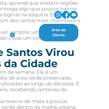
sta, aprendi que existem regiões
ntrega algo que poucos bairros
 logo ali na esquina. É
, um dos cantos mais charmosos e
Área do
 quer comprar um imóvel nessa
oritos
Cliente
0
 tudo o que um comprador ou
e Santos Virou
 da Cidade
fim de semana. Ele é um
dos de área verde preservada,
cultivadas ao longo de décadas. É
ário, recebendo centenas de
ma reserva de mata a poucos
ão verde dentro da malha urbana.