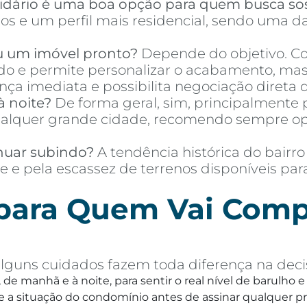
idário é uma boa opção para quem busca so
s e um perfil mais residencial, sendo uma da
u um imóvel pronto?
Depende do objetivo. Co
o e permite personalizar o acabamento, mas 
a imediata e possibilita negociação direta d
à noite?
De forma geral, sim, principalmente p
quer grande cidade, recomendo sempre optar
nuar subindo?
A tendência histórica do bairro
e e pela escassez de terrenos disponíveis pa
 para Quem Vai Comp
lguns cuidados fazem toda diferença na decis
, de manhã e à noite, para sentir o real nível de barulho
 a situação do condomínio antes de assinar qualquer p