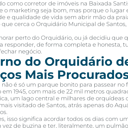
o como corretor de imóveis na Baixada Santi
 o marketing seja bom, mas porque o lugar e
de e qualidade de vida sem abrir mão da praia
 que cerca o Orquidário Municipal de Santos
orar perto do Orquidário, ou já decidiu que
mprar
Alugar
Blog
Por Dentro da Invista
AR Educação
Contato
Fav
para responder, de forma completa e honesta,
fechar negócio.
rno do Orquidário d
ços Mais Procurados
 não é só um parque bonito para passear no 
o em 1945, com mais de 22 mil metros quadra
ca, um lago central e milhares de orquídeas 
ais visitado de Santos, atrás apenas do Aqu
os.
 isso significa acordar todos os dias com u
m vez de buzina e ter, literalmente, um pulm