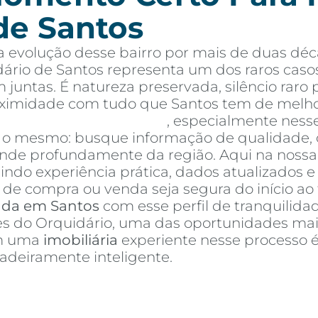
de Santos
 evolução desse bairro por mais de duas déc
ário de Santos representa um dos raros caso
 juntas. É natureza preservada, silêncio rar
oximidade com tudo que Santos tem de melho
tos à venda em Santos
, especialmente ness
é o mesmo: busque informação de qualidade, 
e profundamente da região. Aqui na nossa a
nindo experiência prática, dados atualizados 
de compra ou venda seja segura do início ao 
nda em Santos
com esse perfil de tranquilidad
res do Orquidário, uma das oportunidades mai
om uma
imobiliária
experiente nesse processo 
deiramente inteligente.