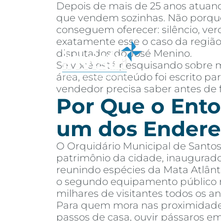
Depois de mais de 25 anos atuand
que vendem sozinhas. Não porque
conseguem oferecer: silêncio, ver
exatamente esse o caso da região
disputados do José Menino.
Se você está pesquisando sobre m
Sobre
Co
área, este conteúdo foi escrito 
vendedor precisa saber antes de 
Por Que o Ento
um dos Endere
O Orquidário Municipal de Santos
patrimônio da cidade, inaugurad
reunindo espécies da Mata Atlânti
o segundo equipamento público m
milhares de visitantes todos os an
Para quem mora nas proximidades,
passos de casa, ouvir pássaros e