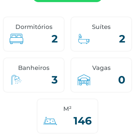
Dormitórios
Suítes
2
2
Banheiros
Vagas
3
0
M²
146