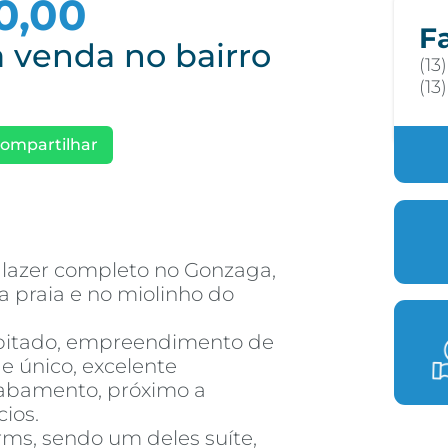
00,00
F
 venda no bairro
(13
(13
ompartilhar
lazer completo no Gonzaga,
 praia e no miolinho do
bitado, empreendimento de
 e único, excelente
cabamento, próximo a
ios.
s, sendo um deles suíte,