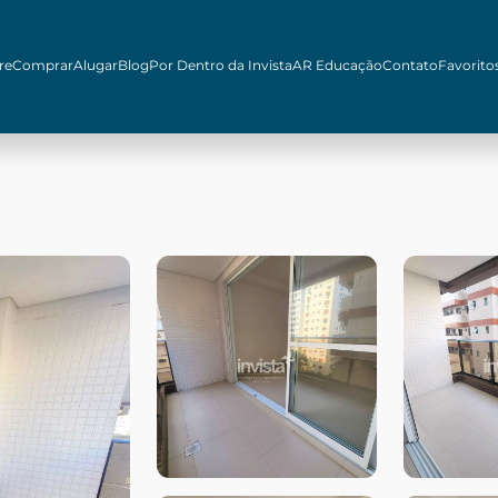
re
Comprar
Alugar
Blog
Por Dentro da Invista
AR Educação
Contato
Favorito