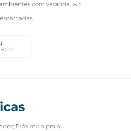
2 ambientes com varanda, w.c
demarcadas.
U
450,00
icas
ador; Próximo a praia;