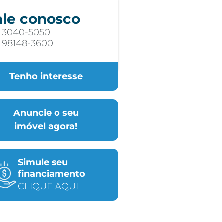
ale conosco
) 3040-5050
) 98148-3600
Tenho interesse
Anuncie o seu
imóvel agora!
Simule seu
financiamento
CLIQUE AQUI