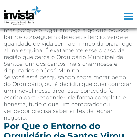
Depois de mais de 25 anos atuando como
corretor de imóveis na Baixada Santista,
aprendi que existem regiões que vendem
sozinhas. Não porque o marketing seja bom,
mas porque o lugar entrega algo que poucos
bairros conseguem oferecer: silêncio, verde e
qualidade de vida sem abrir mão da praia logo
ali na esquina. É exatamente esse o caso da
região que cerca o Orquidário Municipal de
Santos, um dos cantos mais charmosos e
disputados do José Menino.
Se você está pesquisando sobre morar perto
do Orquidário, ou já decidiu que quer comprar
um imóvel nessa área, este conteúdo foi
escrito para responder, de forma completa e
honesta, tudo o que um comprador ou
vendedor precisa saber antes de fechar
negócio.
Por Que o Entorno do
Orquidário de Santos Virou