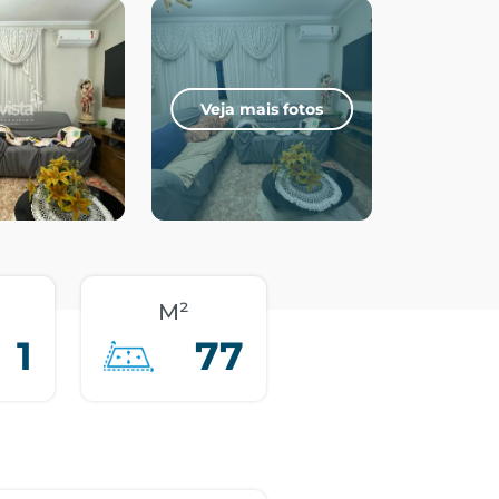
Veja mais fotos
M²
1
77