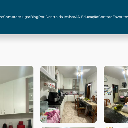
re
Comprar
Alugar
Blog
Por Dentro da Invista
AR Educação
Contato
Favorito