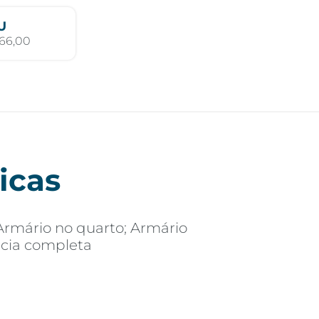
U
66,00
icas
Armário no quarto; Armário
cia completa