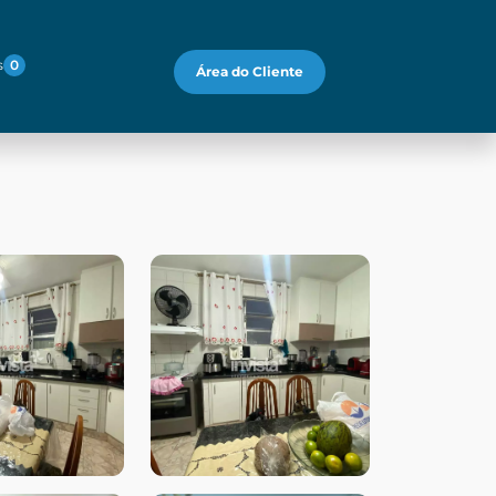
s
0
Área do Cliente