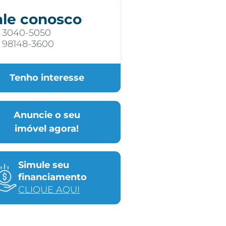
ale conosco
) 3040-5050
) 98148-3600
Tenho interesse
Anuncie o seu
imóvel agora!
Simule seu
financiamento
CLIQUE AQUI