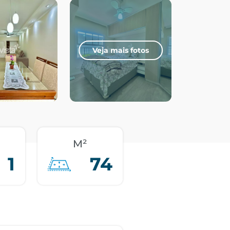
Veja mais fotos
M²
1
74