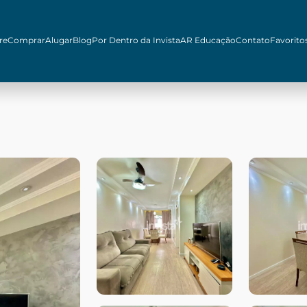
re
Comprar
Alugar
Blog
Por Dentro da Invista
AR Educação
Contato
Favorito