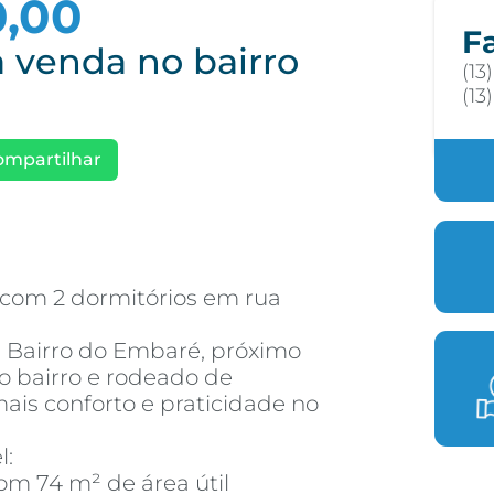
0,00
F
 venda no bairro
(13
(13
ompartilhar
com 2 dormitórios em rua
a: Bairro do Embaré, próximo
do bairro e rodeado de
ais conforto e praticidade no
l:
m 74 m² de área útil