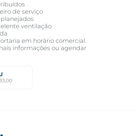
tribuídos
eiro de serviço
 planejados
elente ventilação
ada
ortaria em horário comercial.
mais informações ou agendar
U
33,00