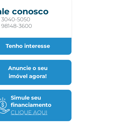
ale conosco
) 3040-5050
) 98148-3600
Tenho interesse
Anuncie o seu
imóvel agora!
Simule seu
financiamento
CLIQUE AQUI