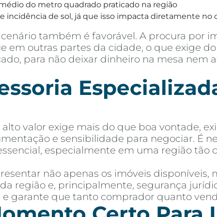
médio do metro quadrado praticado na região
 incidência de sol, já que isso impacta diretamente no c
cenário também é favorável. A procura por i
 em outras partes da cidade, o que exige do 
rcado, para não deixar dinheiro na mesa nem 
soria Especializada
lto valor exige mais do que boa vontade, ex
mentação e sensibilidade para negociar. É 
essencial, especialmente em uma região tão 
esentar não apenas os imóveis disponíveis,
 da região e, principalmente, segurança jurí
as e garante que tanto comprador quanto ven
omento Certo Para I