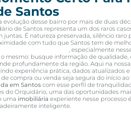
de Santos
 evolução desse bairro por mais de duas déc
ário de Santos representa um dos raros caso
 juntas. É natureza preservada, silêncio rar
oximidade com tudo que Santos tem de melho
tos à venda em Santos
, especialmente ness
é o mesmo: busque informação de qualidade, 
e profundamente da região. Aqui na nossa a
nindo experiência prática, dados atualizados 
de compra ou venda seja segura do início ao 
nda em Santos
com esse perfil de tranquilidad
res do Orquidário, uma das oportunidades mai
om uma
imobiliária
experiente nesse processo 
deiramente inteligente.