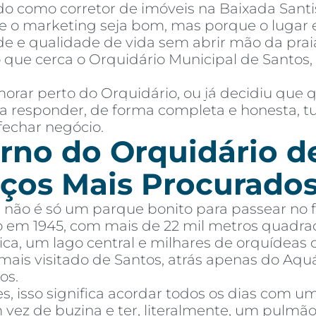
o como corretor de imóveis na Baixada Santi
 o marketing seja bom, mas porque o lugar e
de e qualidade de vida sem abrir mão da praia
 que cerca o Orquidário Municipal de Santos
orar perto do Orquidário, ou já decidiu que
mprar
Alugar
Blog
Por Dentro da Invista
AR Educação
Contato
Fav
para responder, de forma completa e honesta,
fechar negócio.
rno do Orquidário d
ços Mais Procurados
 não é só um parque bonito para passear no 
o em 1945, com mais de 22 mil metros quadra
ca, um lago central e milhares de orquídeas 
ais visitado de Santos, atrás apenas do Aqu
os.
 isso significa acordar todos os dias com u
m vez de buzina e ter, literalmente, um pulm