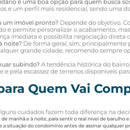
idário é uma boa opção para quem busca so
s e um perfil mais residencial, sendo uma da
u um imóvel pronto?
Depende do objetivo. Co
o e permite personalizar o acabamento, mas 
a imediata e possibilita negociação direta d
à noite?
De forma geral, sim, principalmente p
quer grande cidade, recomendo sempre optar
nuar subindo?
A tendência histórica do bairro
e e pela escassez de terrenos disponíveis pa
 para Quem Vai Comp
lguns cuidados fazem toda diferença na decis
, de manhã e à noite, para sentir o real nível de barulho
 a situação do condomínio antes de assinar qualquer p