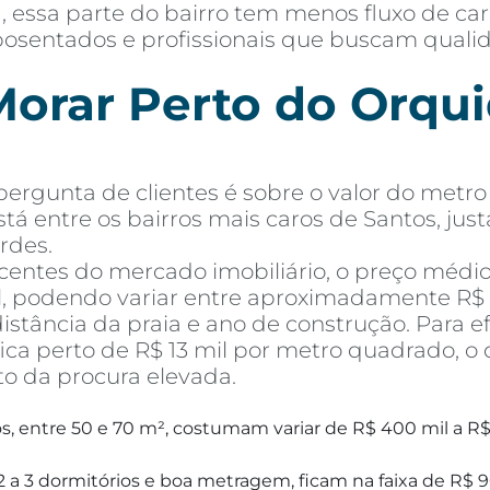
 essa parte do bairro tem menos fluxo de ca
, aposentados e profissionais que buscam qual
orar Perto do Orquid
rgunta de clientes é sobre o valor do metro 
stá entre os bairros mais caros de Santos, jus
rdes.
entes do mercado imobiliário, o preço médi
l, podendo variar entre aproximadamente R$ 1
tância da praia e ano de construção. Para e
ca perto de R$ 13 mil por metro quadrado, o 
to da procura elevada.
, entre 50 e 70 m², costumam variar de R$ 400 mil a R$
 a 3 dormitórios e boa metragem, ficam na faixa de R$ 9