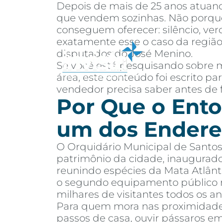
Depois de mais de 25 anos atuand
que vendem sozinhas. Não porque
conseguem oferecer: silêncio, ver
exatamente esse o caso da região
disputados do José Menino.
Se você está pesquisando sobre m
Sobre
Co
área, este conteúdo foi escrito 
vendedor precisa saber antes de 
Por Que o Ento
um dos Endere
O Orquidário Municipal de Santos
patrimônio da cidade, inaugurad
reunindo espécies da Mata Atlânti
o segundo equipamento público m
milhares de visitantes todos os an
Para quem mora nas proximidades,
passos de casa, ouvir pássaros e