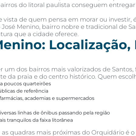
airros do litoral paulista conseguem entreg
de vista de quem pensa em morar ou investir,
o José Menino, bairro nobre e tradicional de S
utura que a cidade oferece.
enino: Localização, P
r um dos bairros mais valorizados de Santos,
te da praia e do centro histórico. Quem escolh
 a poucos quarteirões
úblicas de referência
, farmácias, academias e supermercados
versas linhas de ônibus passando pela região
s tranquilos da faixa litorânea
as quadras mais próximas do Orquidário é o s