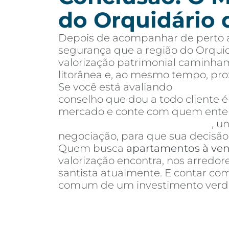
do Orquidário 
Depois de acompanhar de perto a
segurança que a região do Orquid
valorização patrimonial caminham
litorânea e, ao mesmo tempo, pr
Se você está avaliando
apartamen
conselho que dou a todo cliente 
mercado e conte com quem entend
Invista Inteligência Imobiliária
, u
negociação, para que sua decisão 
Quem busca
apartamentos à ve
valorização encontra, nos arredo
santista atualmente. E contar c
comum de um investimento verda