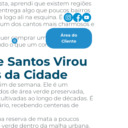
sta, aprendi que existem regiões
ntrega algo que poucos bairros
 logo ali na esquina. É
, um dos cantos mais charmosos e
Área do
 quer comprar um imóvel nessa
oritos
Cliente
0
 tudo o que um comprador ou
e Santos Virou
 da Cidade
fim de semana. Ele é um
dos de área verde preservada,
cultivadas ao longo de décadas. É
ário, recebendo centenas de
ma reserva de mata a poucos
ão verde dentro da malha urbana.