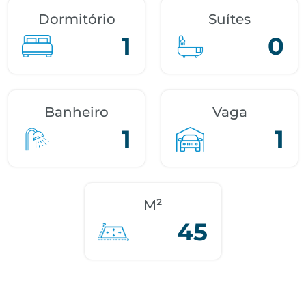
Dormitório
Suítes
1
0
Banheiro
Vaga
1
1
M²
45