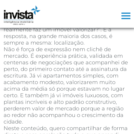
Depois de mais de 25 anos atuando como
corretor de imóveis, já perdi a conta de
quantas vezes ouvi a mesma pergunta na
primeira reunião com um cliente: “o que
realmente faz um imóvel valorizar?”. E a
resposta, na grande maioria dos casos, é
sempre a mesma: localização.
Não é força de expressão nem clichê de
mercado. É experiência prática, validada em
centenas de negociações que acompanhei de
perto, do primeiro contato até a assinatura da
escritura. Já vi apartamentos simples, com
acabamento modesto, valorizarem muito
acima da média só porque estavam no lugar
certo. E também já vi imóveis luxuosos, com
plantas incríveis e alto padrão construtivo,
perderem valor de mercado porque a região
ao redor não acompanhou o crescimento da
cidade.
Neste conteúdo, quero compartilhar de forma