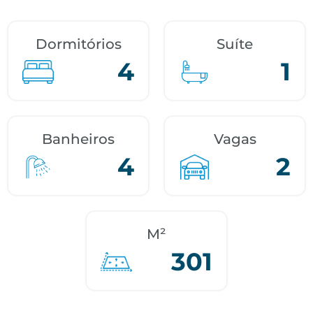
Dormitórios
Suíte
4
1
Banheiros
Vagas
4
2
M²
301