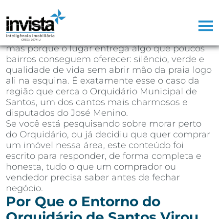
Depois de mais de 25 anos atuando como
corretor de imóveis na Baixada Santista,
aprendi que existem regiões que vendem
sozinhas. Não porque o marketing seja bom,
mas porque o lugar entrega algo que poucos
bairros conseguem oferecer: silêncio, verde e
qualidade de vida sem abrir mão da praia logo
ali na esquina. É exatamente esse o caso da
região que cerca o Orquidário Municipal de
Santos, um dos cantos mais charmosos e
disputados do José Menino.
Se você está pesquisando sobre morar perto
do Orquidário, ou já decidiu que quer comprar
um imóvel nessa área, este conteúdo foi
escrito para responder, de forma completa e
honesta, tudo o que um comprador ou
vendedor precisa saber antes de fechar
negócio.
Por Que o Entorno do
Orquidário de Santos Virou