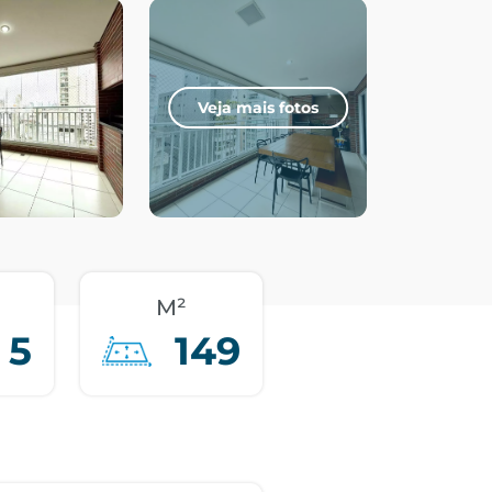
Veja mais fotos
M²
5
149