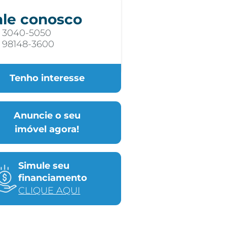
ale conosco
) 3040-5050
) 98148-3600
Tenho interesse
Anuncie o seu
imóvel agora!
Simule seu
financiamento
CLIQUE AQUI