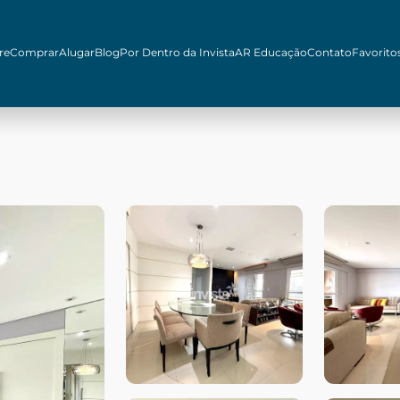
re
Comprar
Alugar
Blog
Por Dentro da Invista
AR Educação
Contato
Favorito