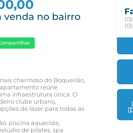
00,00
F
 venda no bairro
(13
(13
Compartilhar
 mais charmoso do Boqueirão,
e apartamento reúne
 uma infraestrutura única. O
eiro clube urbano,
pções de lazer para todas as
tão: piscina aquecida,
estúdio de pilates, spa