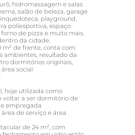
urô, hidromassagem e salas
ma, salão de beleza, garage
brinquedoteca, playground,
a poliesportiva, espaço
 forno de pizza e muito mais.
dentro da cidade.
 m² de frente, conta com:
ês ambientes, resultado da
ro dormitórios originais,
área social
s
, hoje utilizada como
 voltar a ser dormitório de
 de empregada
 área de serviço e área
tacular de 24 m², com
e fechamento em vidro estilo