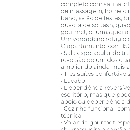
completo com sauna, of
de massagem, home cine
band, salão de festas, 
quadra de squash, quadr
gourmet, churrasqueira,
Um verdadeiro refúgio 
O apartamento, com 150
• Sala espetacular de tr
reversão de um dos quat
ampliando ainda mais a 
• Três suítes confortávei
• Lavabo
• Dependência reversível
escritório, mas que pode
apoio ou dependência
• Cozinha funcional, com
técnica
• Varanda gourmet espe
churrasqueira a carvão 